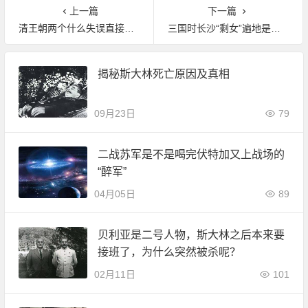
上一篇
下一篇
清王朝两个什么失误直接导致了辛亥革命的爆发?
三国时长沙“剩女”遍地是东吴失败的原因?
揭秘斯大林死亡原因及真相
09月23日
79
二战苏军是不是喝完伏特加又上战场的
“醉军”
04月05日
89
贝利亚是二号人物，斯大林之后本来要
接班了，为什么突然被杀呢？
02月11日
101