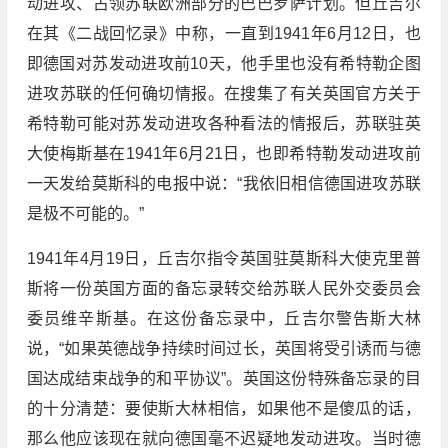
动进攻、占领苏联欧洲部分的巴巴罗萨计划。但丘吉尔
在其《二战回忆录》中称，一直到1941年6月12日，也
即德国对苏发动进攻前10天，他手里也没有希特勒企图
进攻苏联的任何确切情报。在搜集了有关英国官方关于
希特勒可能对苏发动进攻各种看法的情报后，苏联驻英
大使梅斯基在1941年6月21日，也即希特勒发动进攻前
一天发给莫斯科的电报中说：“我依旧相信德国进攻苏联
是极不可能的。”
1941年4月19日，丘吉尔指令英国驻莫斯科大使克里普
斯将一份英国方面的备忘录转交给苏联人民外交委员会
委员维辛斯基。在这份备忘录中，丘吉尔警告斯大林
说，“如果英德战争持续时间过长，英国将受引诱而与德
国达成结束战争的和平协议”。英国这份特殊备忘录的目
的十分清楚：要使斯大林相信，如果他不是傻瓜的话，
那么他应该现在就向德国毫不迟疑地发动进攻。当时德