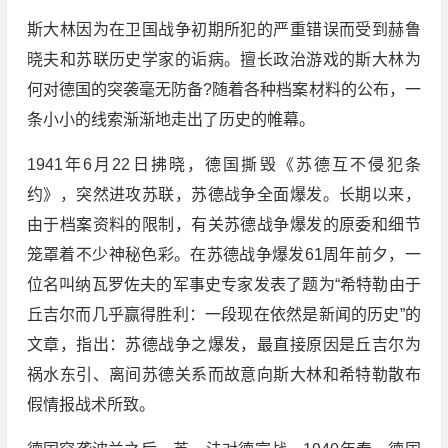
斯大林因为在卫国战争初期所犯的严重错误而受到赫鲁
晓夫和苏联历史学家的诟病。擅长政治游戏的斯大林为
何对德国的突袭毫无防备?随着各种档案材料的公布，一
条小小的线索渐渐地走出了历史的帷幕。
1941年6月22日拂晓，德国撕毁《苏德互不侵犯条
约》，突然进攻苏联，苏德战争全面爆发。长期以来，
由于档案资料的限制，有关苏德战争爆发的原委和细节
笼罩着不少神秘色彩。在苏德战争爆发61周年前夕，一
位名叫纳瓦罗佐夫的军事史专家发表了题为“希特勒由于
丘吉尔而几乎赢得胜利：一段现在依然是新闻的历史”的
文章，指出：苏德战争之爆发，最直接原因是丘吉尔为
祸水东引、离间苏德关系而故意向斯大林和希特勒散布
假情报战术所致。