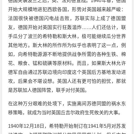
德国突袭波兰之后，英、法对德宣战。1940年春，德国
开始大规模地进犯西欧各国，形势对英国越来越严峻：
法国很快被德国闪电战击败，苏联实际上成了德国盟
友，德国开始对英国实行狂轰滥炸……人们还估计，联
手瓜分了波兰的希特勒和斯大林，极可能继续瓜分世界
其他地方。斯大林的所作所为似乎也表明了这一点，例
如，向希特勒源源不断地提供战争所需的各种生铁、棉
花、粮食、锰和硫磺等原材料。而且，如果斯大林允许
德军自由通过苏联边境向印度这个英国后方基地发动进
攻，后果会不堪设想。英国人还有更可怕的担忧，那就
是苏联加人德国阵营，联手对付英国。
在这种万分艰难的处境下，实施离间苏德同盟的祸水东
移策略，就成为当时英国丘吉尔政府生死攸关的大事。
1940年12月18日，希特勒开始制订在1941年5月对苏发