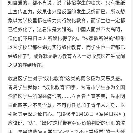
知自爱的，都不肯说，说了徒招学生的嗤笑。只有报纸
上宣传甚力，效果也只是反面的发生反感而已。所以想
象以为学校里都在竭力实行奴化教育，而学生也一定都
已经奴化了，这看法是大错的。中国人固然不大高明，
但他们不是日本人所奴化得了的。”朱家骅所说的“想象
以为学校里都在竭力实行奴化教育，而学生也一定都已
经奴化了”，或许就是后方教育界人士对收复区产生隔阂
之见的症结所在。
收复区学生对于“奴化教育”这类的概念极为厌恶反感。
青岛学生就称：“‘奴化教育’四字，为青市学生亦为全国
沦陷区学生所深恶痛恨者……立言者当查字典，先求明
白此四字之不良含意，不可再任意加于青年人之身，以
引起其更深之敌忾心。”(1946年1月18日《军民日报》)
应该说，“伪”、“奴化”这样带有强烈价值判断的词汇的滥
用，是导致收复区学生“心理上之不正常感觉”的一大诱