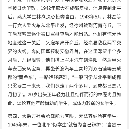
学被日伪解散。1942年燕大在成都复校，消息传到北平
后，燕大学生林焘决心投奔自由，1943年5月，林焘等
一行六人乘火车从北平出发，经徐州转到河南商丘，下
车后旅客需逐个被日军盘查后才能出站。他们有惊无险
地度过这一关后，又雇车离开商丘，经亳县敌我两军交
界的火线，奔向国军控制安徽界首，在这里滞留半个多
月后，几经周转，他们搭上军用汽车到洛阳，然后坐火
车去西安转宝鸡，再坐长途汽车上秦岭到双石铺等去成
都的“黄鱼车”，一路饱经磨难，“一般同学从北平到成都
只需要二十来天，我们竟走了两个多月，到成都已是八
月初了”。20岁出头正年轻力壮且结伴而行的林焘尚且如
此，遑论其他年龄尚幼的学生，或体力较弱的女学生。
第四，大后方社会承载能力有限，无法容纳所有学生。
1945年末，一位北平“伪学生”就曾为自己辩护：“当然于