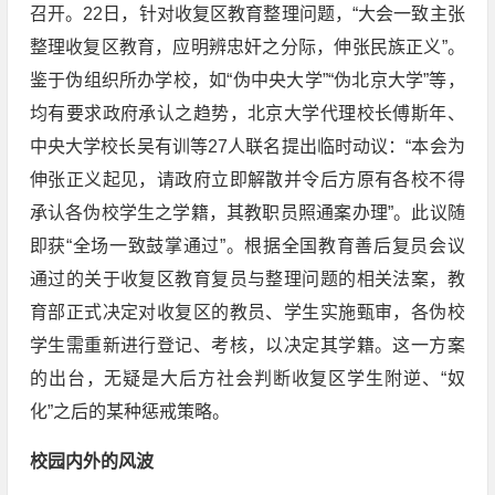
召开。22日，针对收复区教育整理问题，“大会一致主张
整理收复区教育，应明辨忠奸之分际，伸张民族正义”。
鉴于伪组织所办学校，如“伪中央大学”“伪北京大学”等，
均有要求政府承认之趋势，北京大学代理校长傅斯年、
中央大学校长吴有训等27人联名提出临时动议：“本会为
伸张正义起见，请政府立即解散并令后方原有各校不得
承认各伪校学生之学籍，其教职员照通案办理”。此议随
即获“全场一致鼓掌通过”。根据全国教育善后复员会议
通过的关于收复区教育复员与整理问题的相关法案，教
育部正式决定对收复区的教员、学生实施甄审，各伪校
学生需重新进行登记、考核，以决定其学籍。这一方案
的出台，无疑是大后方社会判断收复区学生附逆、“奴
化”之后的某种惩戒策略。
校园内外的风波