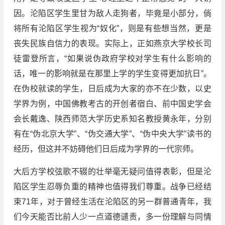
因。沦陷区学生里甘为敌人走狗者，毕竟是小部分，倘
将所有沦陷区学生视为“奴化”，则是有些想当然，更是
丧失民族自信力的表现。实际上，正如燕京大学校长司
徒雷登所言，“如果说伪政府学校对学生有什么影响的
话，唯一的影响就是在那里上学的学生变得更加抗日”。
在伪校就读的学生，日后成为大家的亦不在少数，以史
学界为例，中国佛教考古的开创者宿白、前中国史学会
会长戴逸、陕西师范大学历史系知名教授黄永年，分别
有在“伪北京大学”、“伪交通大学”、“伪中央大学”读书的
经历，但这并不妨碍他们日后成为学界的一代宗师。
大后方学校弦歌不辍的壮举毫无疑问值得表彰，但是沦
陷区学生忍辱负重的精神也值得我们尊重。战争已经结
束71年，对于曾经生活在沦陷区的另一群普通青年，我
们今天能否比前人少一点道德谴责，多一份理解与同情