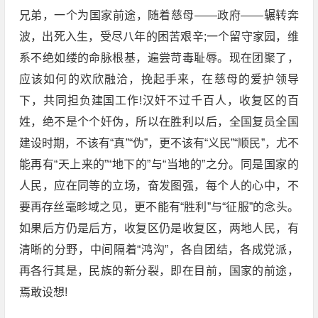
兄弟，一个为国家前途，随着慈母——政府——辗转奔
波，出死入生，受尽八年的困苦艰辛;一个留守家园，维
系不绝如缕的命脉根基，遍尝苛毒耻辱。现在团聚了，
应该如何的欢欣融洽，挽起手来，在慈母的爱护领导
下，共同担负建国工作!汉奸不过千百人，收复区的百
姓，绝不是个个奸伪，所以在胜利以后，全国复员全国
建设时期，不该有“真”“伪”，更不该有“义民”“顺民”，尤不
能再有“天上来的”“地下的”与“当地的”之分。同是国家的
人民，应在同等的立场，奋发图强，每个人的心中，不
要再存丝毫畛域之见，更不能有“胜利”与“征服”的念头。
如果后方仍是后方，收复区仍是收复区，两地人民，有
清晰的分野，中间隔着“鸿沟”，各自团结，各成党派，
再各行其是，民族的新分裂，即在目前，国家的前途，
焉敢设想!