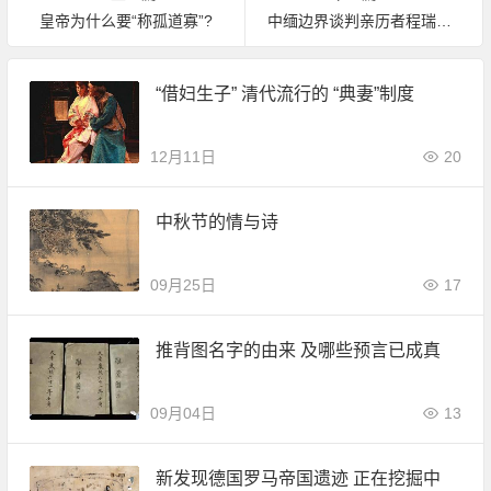
皇帝为什么要“称孤道寡”?
中缅边界谈判亲历者程瑞声揭秘历史
“借妇生子” 清代流行的 “典妻”制度
12月11日
20
中秋节的情与诗
09月25日
17
推背图名字的由来 及哪些预言已成真
09月04日
13
新发现德国罗马帝国遗迹 正在挖掘中