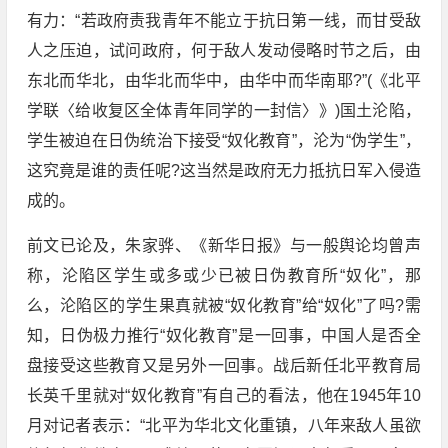
有力：“若政府责我青年不能立于抗日第一线，而甘受敌
人之压迫，试问政府，何于敌人发动侵略时节之后，由
东北而华北，由华北而华中，由华中而华南耶?”(《北平
学联〈给收复区全体青年同学的一封信〉》)国土沦陷，
学生被迫在日伪统治下接受“奴化教育”，沦为“伪学生”，
这究竟是谁的责任呢?这当然是政府无力抵抗日军入侵造
成的。
前文已论及，朱家骅、《新华日报》与一般舆论均曾声
称，沦陷区学生或多或少已被日伪教育所“奴化”，那
么，沦陷区的学生果真就被“奴化教育”给“奴化”了吗?需
知，日伪极力推行“奴化教育”是一回事，中国人是否全
盘接受这些教育又是另外一回事。战后新任北平教育局
长英千里就对“奴化教育”有自己的看法，他在1945年10
月对记者表示：“北平为华北文化重镇，八年来敌人虽欲