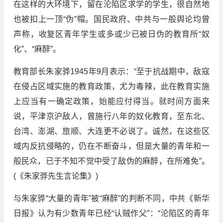
在这样的大环境下，留在沦陷区求学的学生，很自然地
也被扣上一顶“伪”帽。国民政府、中共与一般舆论均曾
声称，收复区青年学生或多或少已被日伪的教育所“奴
化”、“麻醉”。
教育部长朱家骅1945年9月表示：“至于抗战期中，敌寇
在侵占区域实施的教育政策，尤为毒辣，此在教育实施
上应当有一确定政策，始能应付得当。就时间方面来
说，平津京沪敌人，曾施行八年的奴化教育，至东北、
台湾、澎湖、旅顺、大连更不必说了。诚然，在这些区
域内反抗侵略的，仍在不断奋斗，但是大量的青年和一
般民众，已于不知不觉中受了敌伪的麻醉，在所难免”。
(《朱家骅先生言论集》)
与朱家骅“大量的青年”被“麻醉”的判断不同，中共《新华
日报》认为有少数青年已经“认贼作父”：“沦陷区的青年