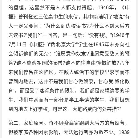
的盘缠，这显然不是人人都支付得起。1946年，《申
报》曾刊登过三位高中生的来信，其中简洁明了地说“有
人一定又要问：‘为什么到伪校读书?为什么不到大后方
去读书?’我们唯一回答，是一句话：‘没有钱’。”(1946年
7月11日《申报》)“伪北京大学”学生在1945年末亦向社
会倾诉他们的无奈：“谁愿意作奴隶?谁愿意受敌人的鞭
笞?谁不慕恋祖国的抚慰?谁不向往自由憧憬解放?八年
来我们停留在沦陷区，在敌人统治下的学校里求学而不
曾到内地去，这并不是我们甘心做奴隶，甘心受‘奴化教
育’，而是受了客观条件的限制，我们都是家境清寒的学
生，我们中甚而有一部分是半工半读的学生，我们极想
到内地去上好学校，可是这一大笔路费向何处筹措?”
第二，家庭原因。奋不顾身离家跑到大后方的当然有，
但被家庭各种因素影响，无法远行者亦为数不少。1939