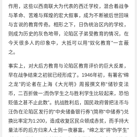
作用，这些以西南联大为代表的西迁学校，混合着战争
与革命、苦难与辉煌的宏大叙事，成为不断被后世回味
与言说的教育传奇。相形之下，日伪统治区内的学校，
则成为历史的灰色地带，沦陷区子弟受教育的情况，在
今天很多人的印象中，大抵可以用“奴化教育”一言蔽
之。
事实上，对大后方教育与沦陷区教育评价的巨大反差，
早在战争结束之初就已经形成了。1946年初，有署名“绵
之龙”的论者在上海《大光明》周报撰文称“储钞变法
币，二百折做一;而伪学生之与胜利学生比较起来，恐怕
贬值之甚不止此数”。抗战胜利后，国民政府曾把法币与
汪伪在沦陷区发行的“中央储备银行券”(简称“中储券”)兑
换比率定为1:200，造成收复区民众顿成赤贫，而手持大
量法币的后方归来人士则一夜暴富。“绵之龙”将“伪学生”