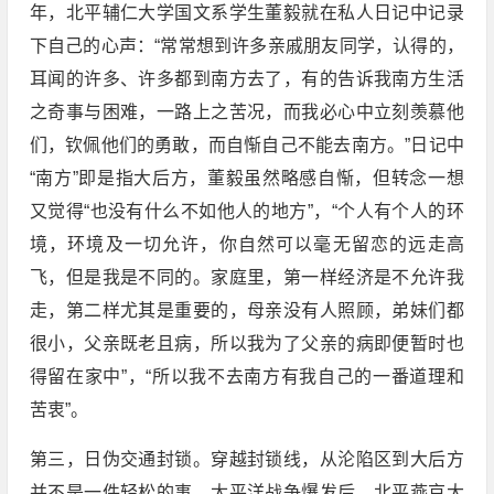
年，北平辅仁大学国文系学生董毅就在私人日记中记录
下自己的心声：“常常想到许多亲戚朋友同学，认得的，
耳闻的许多、许多都到南方去了，有的告诉我南方生活
之奇事与困难，一路上之苦况，而我必心中立刻羡慕他
们，钦佩他们的勇敢，而自惭自己不能去南方。”日记中
“南方”即是指大后方，董毅虽然略感自惭，但转念一想
又觉得“也没有什么不如他人的地方”，“个人有个人的环
境，环境及一切允许，你自然可以毫无留恋的远走高
飞，但是我是不同的。家庭里，第一样经济是不允许我
走，第二样尤其是重要的，母亲没有人照顾，弟妹们都
很小，父亲既老且病，所以我为了父亲的病即便暂时也
得留在家中”，“所以我不去南方有我自己的一番道理和
苦衷”。
第三，日伪交通封锁。穿越封锁线，从沦陷区到大后方
并不是一件轻松的事。太平洋战争爆发后，北平燕京大