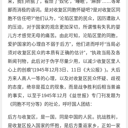
来，我们听腻了，看烦了‘奴化’，‘睡眠’，‘麻醉’……等卑
鄙而消极的语词。是对收复区同胞怀疑吧?是对收复区同
胞不信任吧?”他们认为，“沦陷区里的民众，因历遭敌人
的压迫，对于国家的观念更加深切，所谓惟有失乳的婴
儿方才感觉无母的痛苦。由此可知，沦陷区里的同胞，
爱护国家的心理自不弱于后方”，他们进而呼吁“当局必
须对收复区民众的本质有正确的估计”，“执政当局及各
新闻刊物，此后对于伪字尽量少用，以减少收复区里人
心上的创痕”(1945年12月3日、11日《大公报》)。大后
方来人高人一等的心理，以及对收复区民众怀疑、歧视
的态度，绝非是孤立的现象，而是战争胜利后相当普遍
的事实，以至于1945年12月《益世报》专门刊发题为
《同胞不可分等》的社论，呼吁国人团结：
后方与收复区，是一国，同是中国的人民。抗战胜利，
是收复区投入国家的怀抱，是后方重返家乡，正如一家