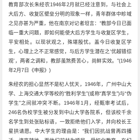
教育部次长朱经农1946年2月就已经注意到，与社会上
大后方、收复区壁垒分明的现象一样，青年群体中畛域
之见亦甚为严重，他在南京对记者坦言：“教部今日已面
临一重大问题，即如何能使大后方学生与收复区学生，
平安相处。以现状观之，殊堪殷忧。盖今日收复区学
生，心理上之不正常感觉，与后方学生潜在之‘优越错综
观’，两者之调和，教部虽煞费苦心，尚鲜实效。”(1946
年2月7日《申报》)
朱经农的担心显然不是杞人忧天，1946年，广州中山大
学、上海交通大学等校的“胜利学生”(或称“真学生”)与“伪
学生”之间就冲突不断。1946年1月，经甄审考试后，
246名伪校学生被分发到中山大学各院系，但该校千余
名学生到处张贴标语，一致拒绝他们入学，并向校长王
星拱请愿。中大学生的理由是：“我们因抗战曾再四播