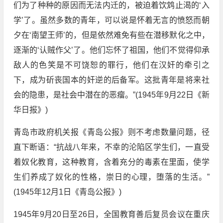
们为了种种的原因而无法内迁的，被迫着饮鸩止渴的‘入
学’了。虽然多数的青年，可以说是怀着无言的愤怒而朝
夕在‘南望王师’的，但是依然难免有些在潜移默化之中，
逐渐的‘认贼作父’了。他们忘怀了祖国，他们不觉得仰承
敌人的色笑是不可饶恕的罪行，他们在汉奸的牵引之
下，成为斫丧国本的奸逆的后备军。这批青年是将来社
会的隐患，是社会中潜在的恶瘤。”(1945年9月22日《新
华日报》)
青岛市政府机关报《青岛公报》则不考虑数量问题，径
直下断语：“抗战八年来，不幸的沦陷区学生们，一直受
着奴化教育，这种教育，含着充分的毒素在里面，使学
生们养成了奴化的性格，崇日的心理，堕落的生活。”
(1945年12月1日《青岛公报》)
1945年9月20日至26日，全国教育善后复员会议在重庆