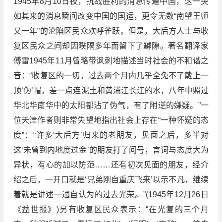
1945年8月10日夜，抗战胜利的消息传遍中国，这一突
如其来的消息瞬间改变中国的国运，更令无数“南望王师
又一年”的沦陷区民众欢呼雀跃。但是，大后方人士与收
复区民众之间却因暌隔多年而留下了罅隙。著名翻译家
傅雷1945年11月曾略带讽刺地描述当时社会的不和谐之
音：“收复区的一切，过去两个月内几乎全免不了戴上一
顶‘伪’帽，差一点连泥土和黄浦江长江的水，八年中照过
华北华南华中的太阳都沾了伪气，有了附逆的嫌疑。”一
位天津作者则非常失望地指出社会上存在“一种怀疑的态
度”：“许多‘大后方’归来的老朋友，见面之后，多半对
这‘未曾到内地度过金’的朋友打了问号，言词与态度大为
异状，有心的加以防范……还有初次见面的朋友，经介
绍之后，一开口就是‘兄弟刚自重庆飞来’以示不凡，继续
着就是讲述一通自认为的过去光荣。”(1945年12月26日
《益世报》)另有收复区民众表示：“在光复的三个月