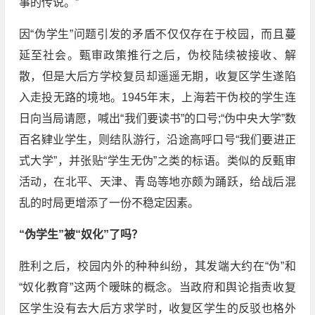
事的传说。”
因“伪学生”问题引发的矛盾不仅仅存在于校园，而且蔓
延至社会。甄审政策推行之后，伪校陆续被接收、解
散，但是大后方学校复员却遥遥无期，收复区学生遂陷
入走投无路的境地。1945年末，上海若干伪校的学生连
日向当局请愿，喊出“我们要读书”的口号;“伪中央大学”数
百名肄业学生，则结队游行，沿途高呼口号“我们要进正
式大学”，并张贴“学生无伪”之类的标语。类似的反甄审
活动，在北平、天津、青岛等地亦颇为踊跃，给战后混
乱的时局更增添了一份不稳定因素。
“伪学生”被“奴化”了吗？
胜利之后，校园内外的种种纠纷，其发端大约在“伪”和
“奴化教育”这两个暧昧的概念。当政府和舆论指责收复
区学生没有去大后方求学时，收复区学生的反驳也格外