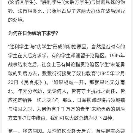
(沦陷区学生)、“胜利学生”(大后方学生)与贵贱悬殊的伪
钞、法币相类比，形象地凸显了这两大群体在战后迥异
的处境。
为何在日伪统治下求学？
“胜利学生”与“伪学生”形成的初始原因，当然是战时有的
学生在大后方求学，有的学生却滞留于沦陷区。1945年
战事结束之后，社会上已有舆论指责沦陷区学生“未能勇
敢的到后方去，敷敷衍衍接受了奴化教育”(1945年12月
20日《民言报》)。“如果战端一开，那就是地无分南
北，年无分老幼，无论何人，皆有守土抗战之责任，皆
应抱定牺牲一切之决心”。那么，日军铁蹄即将占领城镇
与校园之时，为何仍有千千万万的青年“未能勇敢的到后
方去”呢?其中缘由，我们可以大致总结为以下四种：
第一，经济原因。从沦陷区奔赴大后方，首先得有必要