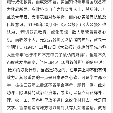
施行奴化教育，而成效不著，实因知识青年爱国观念不
为残暴所屈。多数坚贞自守之教育界人士，其所谆示儿
童及青年者，无非表面对敌敷衍，而内心实涵有抗敌及
民族意识。”(1945年10月8日《大公报》)《大公报》也
认为，“所谓奴隶教育，奴化思想，敌人尽管曾费尽心
机，而收效不大，光复后各地民众情绪的热烈，就是一
个明证”。(1945年11月17日《大公报》)朱家骅早先声称
大量青年“已于不知不觉中受了敌伪的麻醉”，但是不久
态度就发生转变，他在1945年10月致傅斯年的信中说：
“敌方的奴化计划，当然是积极的，在事实上却不能有何
效力。其最重要的一点是日本语之必修，可是学生都不
学，往往三四年之后还不曾学会字母，即其一例。此外
功课，除法科的政治经济等，或者可以有点新花样外，
理、农、工、医各科里放不进什么奴化材料去。就是国
文学、哲学也没有地方可以讲到共存共荣这些话。教育