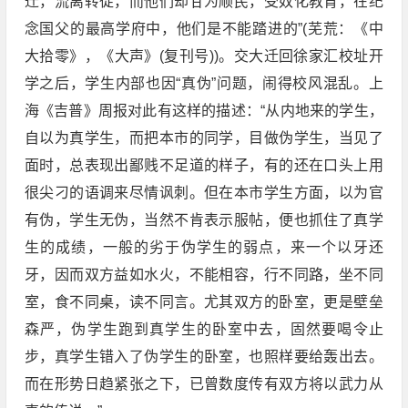
迁，流离转徙，而他们却甘为顺民，受奴化教育，在纪
念国父的最高学府中，他们是不能踏进的”(芜荒：《中
大拾零》，《大声》(复刊号))。交大迁回徐家汇校址开
学之后，学生内部也因“真伪”问题，闹得校风混乱。上
海《吉普》周报对此有这样的描述：“从内地来的学生，
自以为真学生，而把本市的同学，目做伪学生，当见了
面时，总表现出鄙贱不足道的样子，有的还在口头上用
很尖刁的语调来尽情讽刺。但在本市学生方面，以为官
有伪，学生无伪，当然不肯表示服帖，便也抓住了真学
生的成绩，一般的劣于伪学生的弱点，来一个以牙还
牙，因而双方益如水火，不能相容，行不同路，坐不同
室，食不同桌，读不同言。尤其双方的卧室，更是壁垒
森严，伪学生跑到真学生的卧室中去，固然要喝令止
步，真学生错入了伪学生的卧室，也照样要给轰出去。
而在形势日趋紧张之下，已曾数度传有双方将以武力从