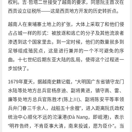
权利。吉·哲塔二世接受了越南的要求，同意阮主首次在
西贡设立征税所——这是西贡地方开发的历史转折点。
越南人在柬埔寨土地上的扩张，大体上采取了和他们侵
占占城一样的形式：被放逐和逃亡的分子及其他流浪者
渗透到这个国家里去。到一定时候，他们的数量就多到
足够组成殖民点，这是进行兼并的一个不可避免的序
曲。十七世纪后期东亚大陆的乱局，使得这个过程进一
步加快了。
1679年夏天，据越南史籍记载，“大明国广东省镇守龙门
水陆等处地方总兵官杨彦迪、副将黄进，镇守高、雷、
廉等处地方总兵官陈胜才(陈上川)、副将陈安平等率领
兵弁门眷三千余人，战船五十余艘”，进入距离阮氏政权
统治中心顺化不远的沱瀼港(Đà Nang，即岘港)，表示
“明祚告终，不肯臣事大清，南来投诚，愿为臣仆”。当