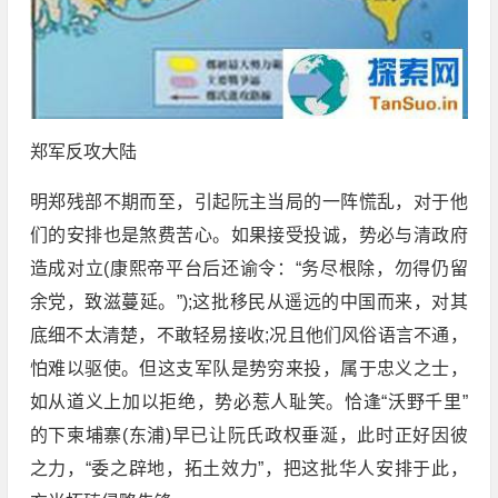
郑军反攻大陆
明郑残部不期而至，引起阮主当局的一阵慌乱，对于他
们的安排也是煞费苦心。如果接受投诚，势必与清政府
造成对立(康熙帝平台后还谕令：“务尽根除，勿得仍留
余党，致滋蔓延。”);这批移民从遥远的中国而来，对其
底细不太清楚，不敢轻易接收;况且他们风俗语言不通，
怕难以驱使。但这支军队是势穷来投，属于忠义之士，
如从道义上加以拒绝，势必惹人耻笑。恰逢“沃野千里”
的下柬埔寨(东浦)早已让阮氏政权垂涎，此时正好因彼
之力，“委之辟地，拓土效力”，把这批华人安排于此，