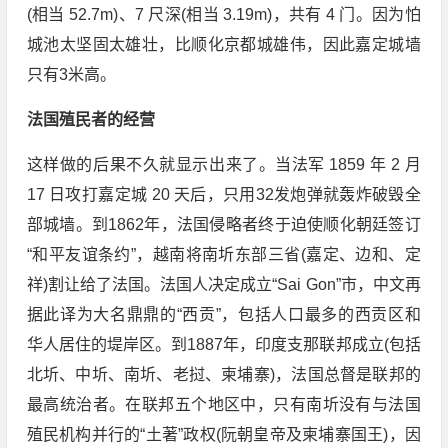
(相当 52.7m)、7 尺深(相当 3.19m)，共有 4 门。因为怕
城池太坚固太雄壮，比顺化京都城雄伟，因此嘉定城墙
只有3米高。
法国殖民者的经营
这样做的后果不久就显示出来了。当法军 1859 年 2 月
17 日攻打嘉定城 20 天后，只用32发炮弹就轰炸破毁全
部城墙。到1862年，法国侵略者终于迫使顺化朝廷签订
“和平友谊条约”，越南将南圻东部三省(嘉定、边和、定
祥)割让给了法国。法国人决定成立“Sai Gon”市，中文再
据此译为大名鼎鼎的“西贡”，包括人口最多的西贡区和
华人居住的堤岸区。到1887年，印度支那联邦成立(包括
北圻、中圻、南圻、老挝、柬埔寨)，法国总督是联邦的
最高统治者。在联邦五个地区中，只有南圻没有与法国
殖民机构并行的“土著”政权(阮朝皇帝及柬埔寨国王)，因