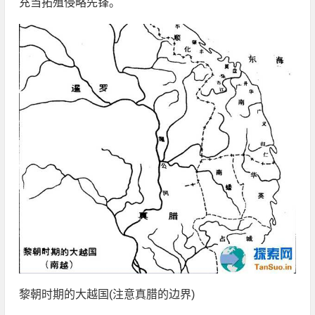
充当拓殖侵略先锋。
黎朝时期的大越国(注意真腊的边界)