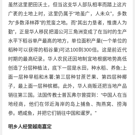
虽然这里肥田沃土，但当这支华人部队相率而踏上这片
广袤的土地上时，这里仍属于“地虽广，人未众”，多数
为“多数泽林莽”的荒蛮之地。而“其出力垦者，惟唐人为
勤”，正是华人移民把湄公河三角洲变成了在当时的生产
水平下稻谷单产最高的地方，单位面积产量(一个单位的
稻种可以获得的稻谷量)可达100到300倍。这是前近代
时期的最高纪录。华人农民还因地制宜地根据地势高低
创造了分层种植法，底下一层是水田，种水稻、养鱼;上
面一层种旱稻和木薯;第三层种甘蔗芒果、第四层种椰
子，最上面一层种槟榔。此外，华人商贩还把当地产品
销往第三国。法国传教士普瓦弗尔曾提到：“中国人在当
地经商，他们在邻近海岸的岛上捕鱼、掏燕窝、捞海
参。晒咸鱼，并把它们销往中国和暹罗。”
明乡人经营越南嘉定