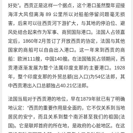
好处”。西贡正是这样一个据点，这个港口虽然整年迎接
海洋大风但离海 89 公里所以对船舶停留问题毫无损
害，后来可以往西贡河下游扩大，与其地的停泊位、避
风处结合起来作为军事、商贸国际港口。法国人占领嘉
定后，1860年2月签订了开放西贡的协定，法国与其他
国家的商船可以自由出入港口。这一年来到西贡的商
船：欧洲111艘，中国140艘。在法国殖民占领期间，西
贡港逐渐发展为整个法属印度支那的主要港口。1928
年，整个印度支那的外贸总额(出入口)为54亿法郎，其
中西贡港出入口总额独占40.21亿法郎。
法国当局对于西贡港的地位，早在1879年就已有了明确
地认定：“西贡的重要作用是全面的，它不仅关系到当地
居民的安宁，而且关系到整个南沂甚至我们的祖国(法
国)。它是联邦首府的所在地，是政府的心脏地区。在这