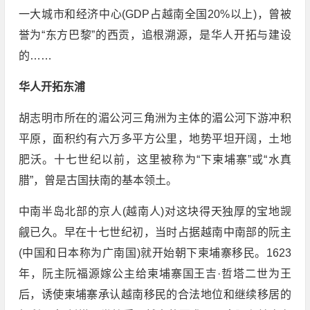
一大城市和经济中心(GDP占越南全国20%以上)，曾被
誉为“东方巴黎”的西贡，追根溯源，是华人开拓与建设
的……
华人开拓东浦
胡志明市所在的湄公河三角洲为主体的湄公河下游冲积
平原，面积约有六万多平方公里，地势平坦开阔，土地
肥沃。十七世纪以前，这里被称为“下柬埔寨”或“水真
腊”，曾是古国扶南的基本领土。
中南半岛北部的京人(越南人)对这块得天独厚的宝地觊
觎已久。早在十七世纪初，当时占据越南中南部的阮主
(中国和日本称为广南国)就开始朝下柬埔寨移民。1623
年，阮主阮福源嫁公主给柬埔寨国王吉·哲塔二世为王
后，诱使柬埔寨承认越南移民的合法地位和继续移居的