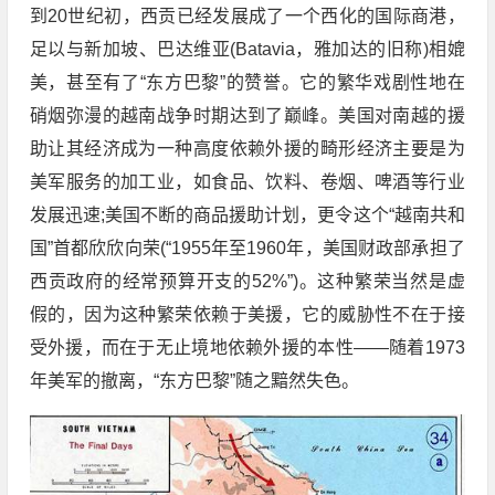
到20世纪初，西贡已经发展成了一个西化的国际商港，
足以与新加坡、巴达维亚(Batavia，雅加达的旧称)相媲
美，甚至有了“东方巴黎”的赞誉。它的繁华戏剧性地在
硝烟弥漫的越南战争时期达到了巅峰。美国对南越的援
助让其经济成为一种高度依赖外援的畸形经济主要是为
美军服务的加工业，如食品、饮料、卷烟、啤酒等行业
发展迅速;美国不断的商品援助计划，更令这个“越南共和
国”首都欣欣向荣(“1955年至1960年，美国财政部承担了
西贡政府的经常预算开支的52%”)。这种繁荣当然是虚
假的，因为这种繁荣依赖于美援，它的威胁性不在于接
受外援，而在于无止境地依赖外援的本性——随着1973
年美军的撤离，“东方巴黎”随之黯然失色。