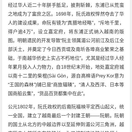
经过华人近二十年胼手胝足，披荆斩棘，东浦已从荒蛮
之地成为了富庶之区。1698年，阮氏政权悍然夺去了华
人的建设成果，命阮有镜为“真腊地经略”，“斥地千里，
得户逾4万”，设立嘉定府，将东浦正式纳入越南的版
图。明朝遗民的开发导致“阮主领属湄公河前江及后江全
部沃土，并奠定了今日西贡堤及南圻各埠商业繁荣之基
础，于南越华侨史上实占不朽地位”。尤其是经过华人经
年累月投入人力物力，自18世纪末开始，地处嘉定府城
以南十二里的柴棍(Sài Gòn，源自高棉语Prey Kor意为
“王国的森林”)铺已是“商旅辐辏”，“清人及西洋、日本等
国商船云集”，“货品百货都集中在此”。
公元1802年，阮氏政权的后裔阮福映平定西山起义，统
一全国，建立了越南最后一个封建王朝——阮朝。阮朝
的国土从北方的中越边界以至延伸到湄公河三角洲，越