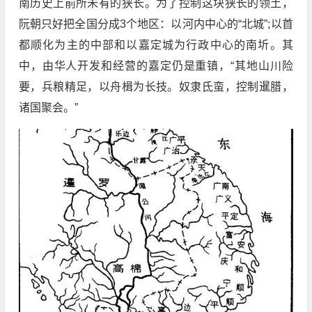
南历史上前所未有的狭长。为了控制这块狭长的领土，
阮朝只好把全国分成3个地区：以河内中心的“北城”;以首
都顺化为主的中部和以嘉定城为行政中心的南圻。其
中，由华人开发和经营的嘉定仍是重镇，“其地山川险
要，兵粮精足，以舟楫为长技。奴隶氐蛮，控制暹腊，
诸国聚会。”