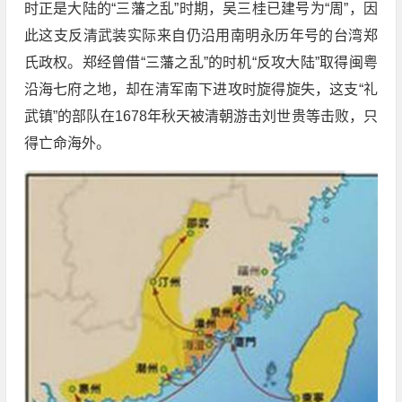
时正是大陆的“三藩之乱”时期，吴三桂已建号为“周”，因
此这支反清武装实际来自仍沿用南明永历年号的台湾郑
氏政权。郑经曾借“三藩之乱”的时机“反攻大陆”取得闽粤
沿海七府之地，却在清军南下进攻时旋得旋失，这支“礼
武镇”的部队在1678年秋天被清朝游击刘世贵等击败，只
得亡命海外。