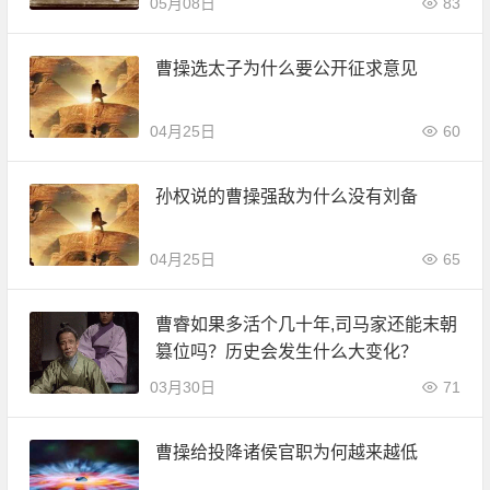
05月08日
83
曹操选太子为什么要公开征求意见
04月25日
60
孙权说的曹操强敌为什么没有刘备
04月25日
65
曹睿如果多活个几十年,司马家还能末朝
篡位吗？历史会发生什么大变化？
03月30日
71
曹操给投降诸侯官职为何越来越低