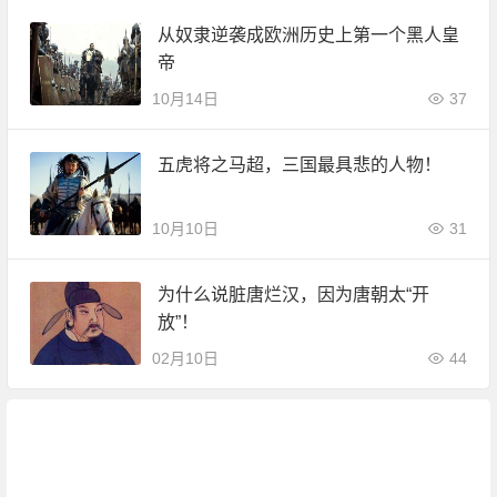
从奴隶逆袭成欧洲历史上第一个黑人皇
帝
10月14日
37
五虎将之马超，三国最具悲的人物！
10月10日
31
为什么说脏唐烂汉，因为唐朝太“开
放”！
02月10日
44