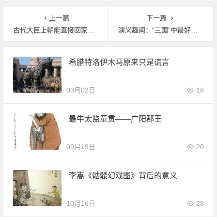
上一篇
下一篇
古代大臣上朝能直接回家？不，这是电视剧给的假象！
演义趣闻：“三国”中最好色人物排行榜
希腊特洛伊木马原来只是谎言
03月02日
18
最牛太监童贯——广阳郡王
09月19日
20
李嵩《骷髅幻戏图》背后的意义
10月16日
28