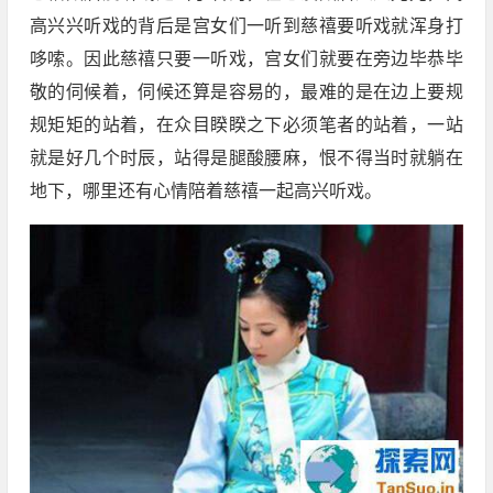
高兴兴听戏的背后是宫女们一听到慈禧要听戏就浑身打
哆嗦。因此慈禧只要一听戏，宫女们就要在旁边毕恭毕
敬的伺候着，伺候还算是容易的，最难的是在边上要规
规矩矩的站着，在众目睽睽之下必须笔者的站着，一站
就是好几个时辰，站得是腿酸腰麻，恨不得当时就躺在
地下，哪里还有心情陪着慈禧一起高兴听戏。