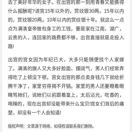
去了美好年华的女子。在出宫的那一刻用青春又能换得
什么报酬呢?进宫15年以外的，赏纹银30两。15年以内
的，赏纹银20两。10年以内的赏纹银十年。就这么一点
点为满清皇帝做包身工的工钱，要是家在江南，湖广，
云贵的人，连回家的路费都不够，出宫直接就是走投入
路!
出宫的宫女因为年纪已大，大多只能随便找个人家嫁
了。满清的旗人又大多好脸面，摆阔气，男人们经常弄
得吃了上顿没下顿，宫女出宫的那点卖身钱几下就给折
腾干净了，家里穷得揭不开锅。家里的男人还要瞪着眼
睛骂她们，说她们以前跟着皇上，太后沾光，吃香的，
喝辣的，现在出宫却没能带来什么宝贝!宫女们背后的痛
楚，却没有一个人会知道!
版权声明：文章源于网络，如侵权请联系我们删除。