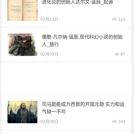
进化论的创始人达尔文·诞辰_起源
02月13日
111
儒勒·凡尔纳·诞辰,现代科幻小说的创始
人_旅行
02月09日
87
司马懿能成为西晋的开国元勋 实力和运
气缺一不可
02月08日
104