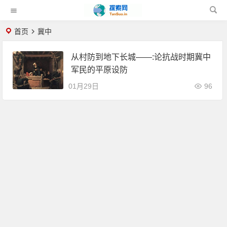
首页
冀中
从村防到地下长城——:论抗战时期冀中
军民的平原设防
01月29日
96