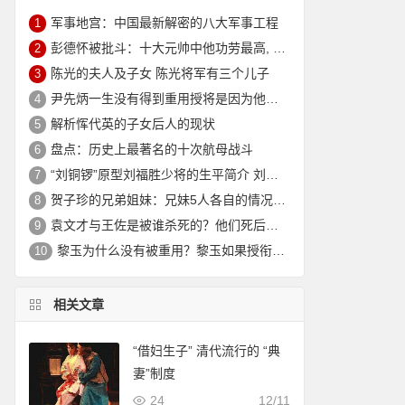
军事地宫：中国最新解密的八大军事工程
1
彭德怀被批斗：十大元帅中他功劳最高, 却被批斗最惨8年囚禁生活
2
陈光的夫人及子女 陈光将军有三个儿子
3
尹先炳一生没有得到重用授将是因为他个人方面有生活作风问题？
4
解析恽代英的子女后人的现状
5
盘点：历史上最著名的十次航母战斗
6
“刘铜锣”原型刘福胜少将的生平简介 刘福胜的老婆是谁？
7
贺子珍的兄弟姐妹：兄妹5人各自的情况介绍
8
袁文才与王佐是被谁杀死的？他们死后其后代情况如何？
9
黎玉为什么没有被重用？黎玉如果授衔会是什么军衔？
10
相关文章
“借妇生子” 清代流行的 “典
妻”制度
24
12/11