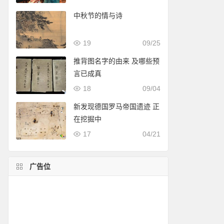
中秋节的情与诗
19
09/25
推背图名字的由来 及哪些预
言已成真
18
09/04
新发现德国罗马帝国遗迹 正
在挖掘中
17
04/21
广告位