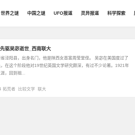
世界之谜
中国之谜
UFO报道
灵异报道
科学探索
先驱吴宓逝世_西南联大
西省泾阳县，出身名门，他是陕西女首富周莹堂侄。 吴宓在美国度过了
，在这个阶段他对19世纪英国文学研究颇深，有过不少论著。1921年
，回到祖...
4
拓荒者
比较文学
联大