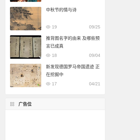
中秋节的情与诗
19
09/25
推背图名字的由来 及哪些预
言已成真
18
09/04
新发现德国罗马帝国遗迹 正
在挖掘中
17
04/21
广告位