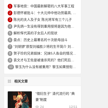
军事地宫：中国最新解密的八大军事工程
1
彭德怀被批斗：十大元帅中他功劳最高, 却被批斗最惨8年囚禁生活
2
陈光的夫人及子女 陈光将军有三个儿子
3
尹先炳一生没有得到重用授将是因为他个人方面有生活作风问题？
4
解析恽代英的子女后人的现状
5
盘点：历史上最著名的十次航母战斗
6
“刘铜锣”原型刘福胜少将的生平简介 刘福胜的老婆是谁？
7
贺子珍的兄弟姐妹：兄妹5人各自的情况介绍
8
袁文才与王佐是被谁杀死的？他们死后其后代情况如何？
9
黎玉为什么没有被重用？黎玉如果授衔会是什么军衔？
10
相关文章
“借妇生子” 清代流行的 “典
妻”制度
24
12/11