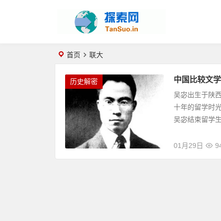
首页
联大
中国比较文学
历史解密
吴宓出生于陕
十年的留学时光
吴宓结束留学生涯
01月29日
9