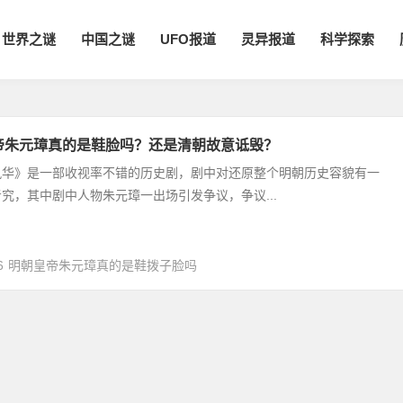
世界之谜
中国之谜
UFO报道
灵异报道
科学探索
帝朱元璋真的是鞋脸吗？还是清朝故意诋毁？
风华》是一部收视率不错的历史剧，剧中对还原整个明朝历史容貌有一
究，其中剧中人物朱元璋一出场引发争议，争议...
6
明朝皇帝朱元璋真的是鞋拨子脸吗