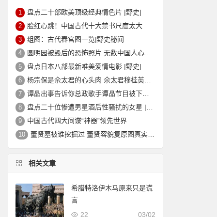
盘点二十部欧美顶级经典情色片 |野史|
1
脸红心跳！中国古代十大禁书尺度太大
2
组图：古代春宫图一览|野史秘闻
3
圆明园被毁后的恐怖照片 无数中国人心中的痛
4
盘点日本八部最新唯美爱情电影 |野史|
5
杨宗保是佘太君的心头肉 佘太君穆桂英的故事|野史秘闻
6
谭晶出事告诉你总政歌手谭晶节目被下架的真相
7
盘点二十位惨遭男星酒后性骚扰的女星 |野史|
8
中国古代四大间谍“神器”领先世界
9
董贤墓被谁挖掘过 董贤容貌复原图真实外貌|野史秘闻
10
相关文章
希腊特洛伊木马原来只是谎
言
22
03/02