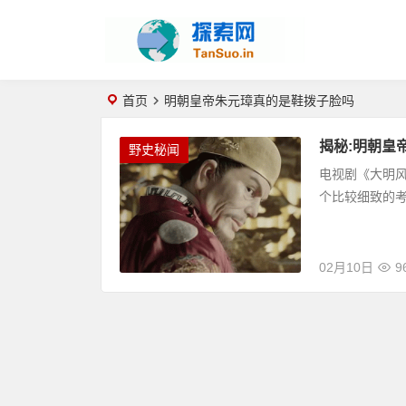
首页
明朝皇帝朱元璋真的是鞋拨子脸吗
揭秘:明朝皇
野史秘闻
电视剧《大明
个比较细致的考
02月10日
9