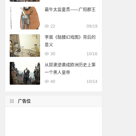
最牛太监童贯——广阳郡王
22
09/19
李嵩《骷髅幻戏图》背后的
意义
30
10/16
从奴隶逆袭成欧洲历史上第
一个黑人皇帝
40
10/14
广告位