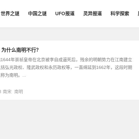
世界之谜
中国之谜
UFO报道
灵异报道
科学探索
 为什么南明不行？
1644年崇祯皇帝在北京被李自成逼死后，残余的明朝势力在江南建立
括弘光政权、隆武政权和永历政权等，一直绵延到1662年，这段时期
为南明。...
3
南宋
南明