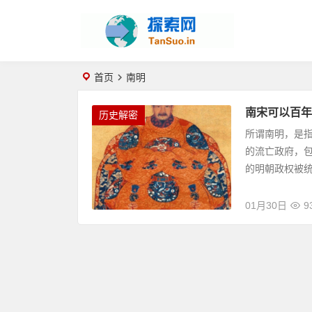
首页
南明
南宋可以百年
历史解密
所谓南明，是指
的流亡政府，包
的明朝政权被统称
01月30日
9