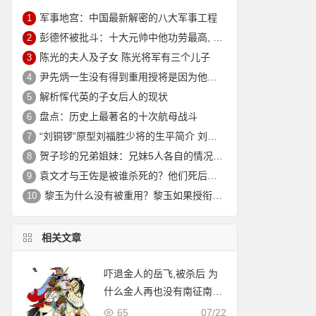
军事地宫：中国最新解密的八大军事工程
1
彭德怀被批斗：十大元帅中他功劳最高, 却被批斗最惨8年囚禁生活
2
陈光的夫人及子女 陈光将军有三个儿子
3
尹先炳一生没有得到重用授将是因为他个人方面有生活作风问题？
4
解析恽代英的子女后人的现状
5
盘点：历史上最著名的十次航母战斗
6
“刘铜锣”原型刘福胜少将的生平简介 刘福胜的老婆是谁？
7
贺子珍的兄弟姐妹：兄妹5人各自的情况介绍
8
袁文才与王佐是被谁杀死的？他们死后其后代情况如何？
9
黎玉为什么没有被重用？黎玉如果授衔会是什么军衔？
10
相关文章
吓退金人的岳飞,被杀后 为
什么金人再也没有南征南
宋？
65
07/22