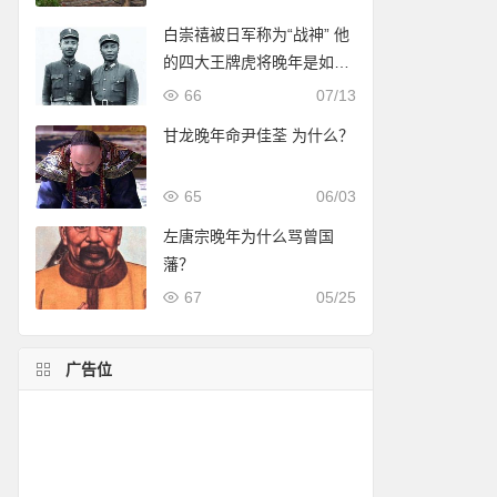
白崇禧被日军称为“战神” 他
的四大王牌虎将晚年是如何
收场的？
66
07/13
甘龙晚年命尹佳荃 为什么？
65
06/03
左唐宗晚年为什么骂曾国
藩？
67
05/25
广告位