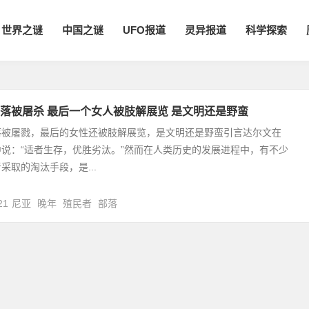
世界之谜
中国之谜
UFO报道
灵异报道
科学探索
落被屠杀 最后一个女人被肢解展览 是文明还是野蛮
落被屠戮，最后的女性还被肢解展览，是文明还是野蛮引言达尔文在
说：“适者生存，优胜劣汰。”然而在人类历史的发展进程中，有不少
采取的淘汰手段，是...
21
尼亚
晚年
殖民者
部落