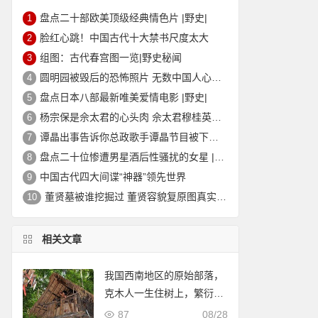
盘点二十部欧美顶级经典情色片 |野史|
1
脸红心跳！中国古代十大禁书尺度太大
2
组图：古代春宫图一览|野史秘闻
3
圆明园被毁后的恐怖照片 无数中国人心中的痛
4
盘点日本八部最新唯美爱情电影 |野史|
5
杨宗保是佘太君的心头肉 佘太君穆桂英的故事|野史秘闻
6
谭晶出事告诉你总政歌手谭晶节目被下架的真相
7
盘点二十位惨遭男星酒后性骚扰的女星 |野史|
8
中国古代四大间谍“神器”领先世界
9
董贤墓被谁挖掘过 董贤容貌复原图真实外貌|野史秘闻
10
相关文章
我国西南地区的原始部落，
克木人一生住树上，繁衍方
式令人意外
87
08/28