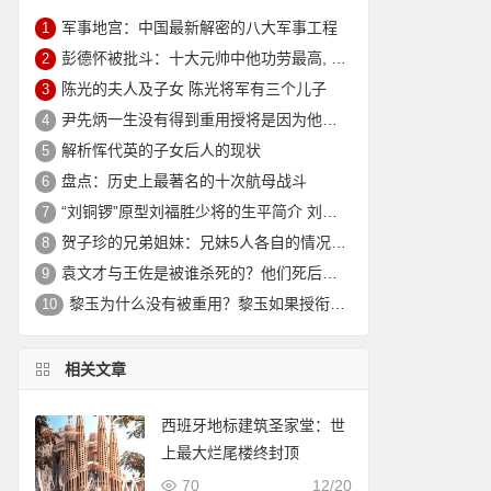
军事地宫：中国最新解密的八大军事工程
1
彭德怀被批斗：十大元帅中他功劳最高, 却被批斗最惨8年囚禁生活
2
陈光的夫人及子女 陈光将军有三个儿子
3
尹先炳一生没有得到重用授将是因为他个人方面有生活作风问题？
4
解析恽代英的子女后人的现状
5
盘点：历史上最著名的十次航母战斗
6
“刘铜锣”原型刘福胜少将的生平简介 刘福胜的老婆是谁？
7
贺子珍的兄弟姐妹：兄妹5人各自的情况介绍
8
袁文才与王佐是被谁杀死的？他们死后其后代情况如何？
9
黎玉为什么没有被重用？黎玉如果授衔会是什么军衔？
10
相关文章
西班牙地标建筑圣家堂：世
上最大烂尾楼终封顶
70
12/20