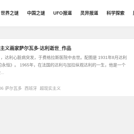
世界之谜
中国之谜
UFO报道
灵异报道
科学探索
主义画家萨尔瓦多·达利逝世_作品
23日，达利心脏病突发，于费格拉斯医院中去世。配图是 1931年8月达利
的永恒》。 1965年，在法国的达利与加拉纵观达利的一生，他是一个
..
06
萨尔瓦多
西班牙
超现实主义