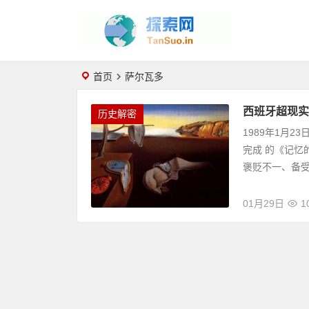
首页
萨尔瓦多
西班牙超现实
历史解密
1989年1月
完成 的《记忆
褒贬不一、备受.
01月29日
1