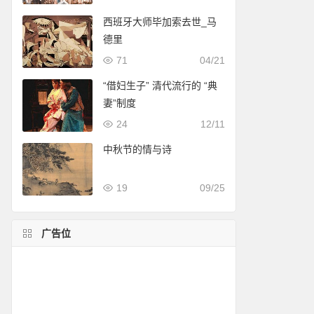
西班牙大师毕加索去世_马
德里
71
04/21
“借妇生子” 清代流行的 “典
妻”制度
24
12/11
中秋节的情与诗
19
09/25
广告位