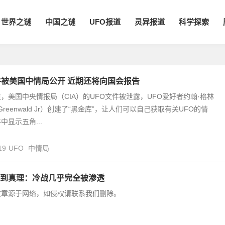
世界之谜
中国之谜
UFO报道
灵异报道
科学探索
件被美国中情局公开 近期还将向国会报告
，美国中央情报局（CIA）的UFO文件被泄露，UFO爱好者约翰·格林
 Greenwald Jr）创建了“黑金库”，让人们可以自己获取有关UFO的情
显示五角...
19
UFO
中情局
到真理：冷战几乎完全被渗透
文章源于网络，如侵权请联系我们删除。