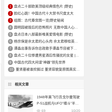
盘点二十部欧美顶级经典情色片 |野史|
1
脸红心跳！中国古代十大禁书尺度太大
2
组图：古代春宫图一览|野史秘闻
3
圆明园被毁后的恐怖照片 无数中国人心中的痛
4
盘点日本八部最新唯美爱情电影 |野史|
5
杨宗保是佘太君的心头肉 佘太君穆桂英的故事|野史秘闻
6
谭晶出事告诉你总政歌手谭晶节目被下架的真相
7
盘点二十位惨遭男星酒后性骚扰的女星 |野史|
8
中国古代四大间谍“神器”领先世界
9
董贤墓被谁挖掘过 董贤容貌复原图真实外貌|野史秘闻
10
相关文章
1948年美飞行员戈尔曼驾驶
P-51战机与UFO”缠斗”半小
时
69
10/20