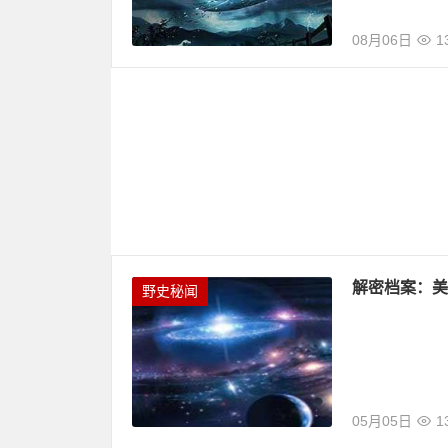
08月06日
1
解密档案：美
野史秘闻
05月05日
1