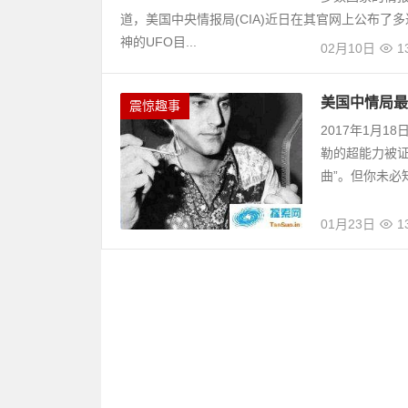
道，美国中央情报局(CIA)近日在其官网上公布了
神的UFO目...
02月10日
1
美国中情局最
震惊趣事
2017年1月
勒的超能力被
曲”。但你未必
01月23日
1