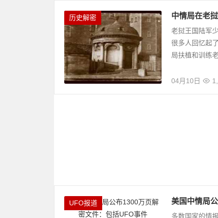
中情局在老挝
历史解密
老挝王国陆军
很多人回忆起了
局扶植和训练老
04月10日
1
美国中情局公
UFO报道
多数国家的情报