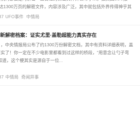
多达1300万页的解密文件，内容涉及广泛，其中就包括外界传得神乎其
37
UFO事件
中情局
新解密档案：证实尤里·盖勒超能力真实存在
18日，中央情报局公布了约1300万份解密文档，其中有资料详细表明，盖
证实了！你一定在不少电影里都看到过这样的桥段，“用意念让勺子弯
知道，这个梗其实是源自于一位...
37
中情局
奇闻异事