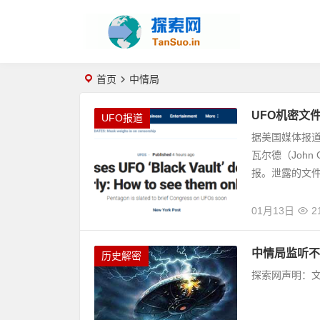
首页
中情局
UFO机密文
UFO报道
据美国媒体报道
瓦尔德（John
报。泄露的文件中
01月13日
2
中情局监听不
历史解密
探索网声明：