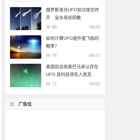
俄罗斯发光UFO划过夜空炸
开 呈水母状四散
88
08/29
如何计算UFO是外星飞船的
概率？
75
06/27
美国前总统奥巴马承认存在
UFO 其科技领先人类至少1
000年
71
05/20
广告位