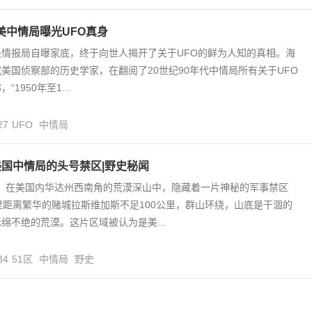
 美中情局曝光UFO真身
情报局自曝家底，终于向世人揭开了关于UFO的鲜为人知的真相。海
美国侦察部的历史学家，在翻阅了20世纪90年代中情局所有关于UFO
1950年至1...
27
UFO
中情局
美国中情局的头号禁区|野史秘闻
） 在美国内华达州西南角的荒漠深山中，隐藏着一片神秘的军事禁区
里距离繁华的赌城拉斯维加斯不足100公里，群山环绕，山底是干涸的
绵不绝的荒漠。这片区域被认为是美...
34
51区
中情局
野史