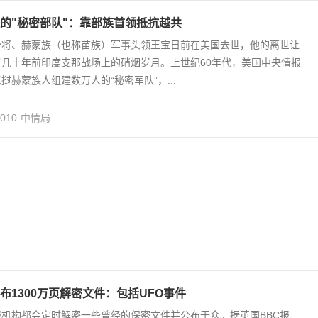
的"秘密部队"：靠部族首领抵抗越共
少将、赫蒙族（也称苗族）军事头领王宝日前在美国去世，他的离世让
几十年前印度支那战场上的硝烟岁月。上世纪60年代，美国中央情报
挝赫蒙族人组建数万人的“秘密军队”，...
,010
中情局
布1300万页解密文件：包括UFO事件
机构都会定时解密一些曾经的保密文件并公布于众。据英国BBC报