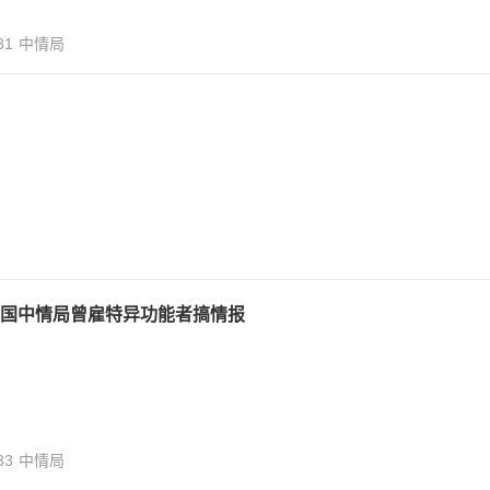
31
中情局
国中情局曾雇特异功能者搞情报
33
中情局