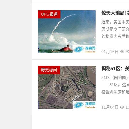
惊天大骗局!
UFO报道
近来，美国中央
恩斯是专门研究
的秘密内参后称，“
01月16日
9
揭秘51区：
野史秘闻
51区（网络图
——51区。这
格鲁姆湖床和延
11月04日
1