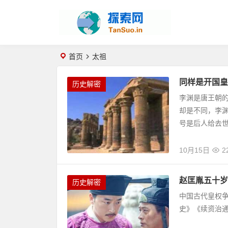
首页
太祖
同样是开国皇
历史解密
李渊是唐王朝
却是不同，李渊
号是后人给去世
10月15日
2
赵匡胤五十岁
历史解密
中国古代皇权争
史》《续资治通