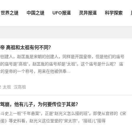
世界之谜
中国之谜
UFO报道
灵异报道
科学探索
帝 高祖和太祖有何不同？
的创建人，赵匡胤是宋朝的创建人，同样是开国皇帝，但是他们的庙号
的庙号是"高祖"，赵匡胤的庙号却是"太祖"。这个庙号是什么呢？ 庙
的皇帝的一个称号，用来在他被供奉...
2
太祖
汉高祖
驾崩，他有儿子，为何要传位于其弟？
斗史上一桩“千年悬案”，正是“赵光义怎么接的班”。即使从官修的《宋
鉴》等史料看，赵光义这位堂堂的“宋太宗”，“接班儿”接得