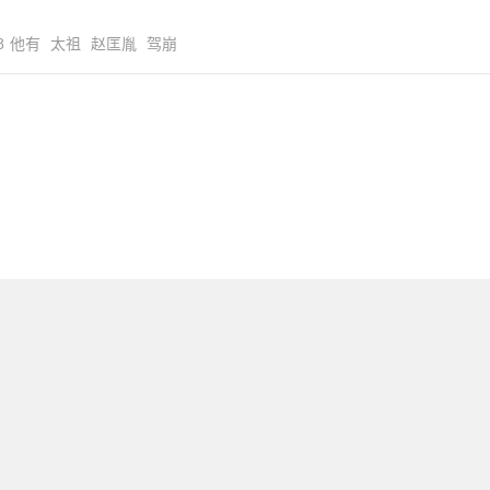
8
他有
太祖
赵匡胤
驾崩