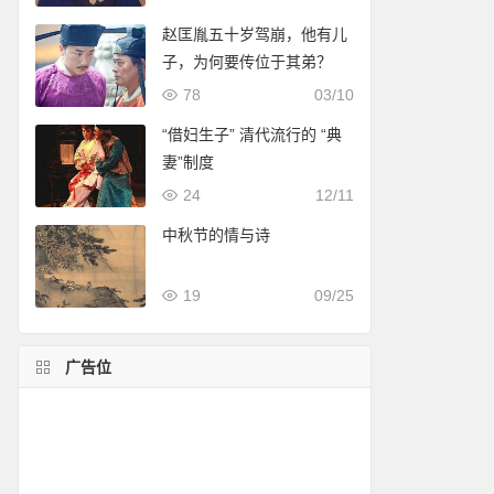
赵匡胤五十岁驾崩，他有儿
子，为何要传位于其弟？
78
03/10
“借妇生子” 清代流行的 “典
妻”制度
24
12/11
中秋节的情与诗
19
09/25
广告位