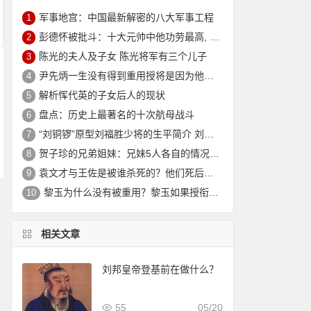
军事地宫：中国最新解密的八大军事工程
1
彭德怀被批斗：十大元帅中他功劳最高, 却被批斗最惨8年囚禁生活
2
陈光的夫人及子女 陈光将军有三个儿子
3
尹先炳一生没有得到重用授将是因为他个人方面有生活作风问题？
4
解析恽代英的子女后人的现状
5
盘点：历史上最著名的十次航母战斗
6
“刘铜锣”原型刘福胜少将的生平简介 刘福胜的老婆是谁？
7
贺子珍的兄弟姐妹：兄妹5人各自的情况介绍
8
袁文才与王佐是被谁杀死的？他们死后其后代情况如何？
9
黎玉为什么没有被重用？黎玉如果授衔会是什么军衔？
10
相关文章
刘邦皇帝登基前在做什么？
55
05/20