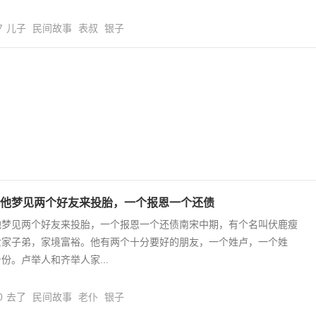
7
儿子
民间故事
表叔
银子
他梦见两个好友来投胎，一个报恩一个还债
他梦见两个好友来投胎，一个报恩一个还债南宋中期，有个名叫伏鹿瘦
世家子弟，家境富裕。他有两个十分要好的朋友，一个姓卢，一个姓
份。卢举人和齐举人家...
0
去了
民间故事
老仆
银子