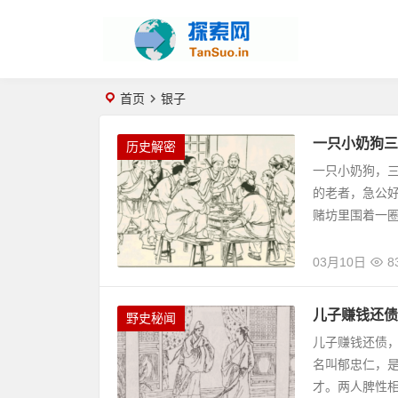
首页
银子
一只小奶狗三
历史解密
一只小奶狗，
的老者，急公
赌坊里围着一
03月10日
8
儿子赚钱还债
野史秘闻
儿子赚钱还债
名叫郁忠仁，
才。两人脾性相