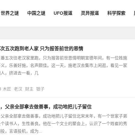
世界之谜
中国之谜
UFO报道
灵异报道
科学探索
次五次跑到老人家 只为报答前世的恩情
三番五次往老汉家里跑，只为报答前世恩情明朝宣德年间，有一位姓施
好义，乐善好施，名声颇佳。这一天，施老汉去集市上闲逛，看见一家
圈人，挤进去一看，几
3
木匠
老汉
财主
银子
，父亲全部拿去做善事，成功地把儿子留住
，父亲全部拿去做善事，成功地把儿子留住北宋末年，有一个世家子弟
是个读书人，生性善良。他在一个文士的聚会上，认识了一个姓崔的秀
投，言语投机，成为...