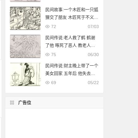
民间故事:一个木匠和一只狐
狸交了朋友 木匠死于不义
狐狸为他养了儿子
72
07/03
民间传说:老人救了鹤 鹤谢
了他 啄死了恶人 教老人谋
生的技巧
75
06/30
民间传说:财主晚上带了一个
美女回家 五年后 他失去了
所有的家庭财产 她声称对天
69
05/22
堂有好处
广告位