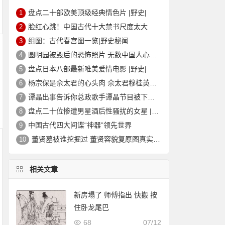
盘点二十部欧美顶级经典情色片 |野史|
1
脸红心跳！中国古代十大禁书尺度太大
2
组图：古代春宫图一览|野史秘闻
3
圆明园被毁后的恐怖照片 无数中国人心中的痛
4
盘点日本八部最新唯美爱情电影 |野史|
5
杨宗保是佘太君的心头肉 佘太君穆桂英的故事|野史秘闻
6
谭晶出事告诉你总政歌手谭晶节目被下架的真相
7
盘点二十位惨遭男星酒后性骚扰的女星 |野史|
8
中国古代四大间谍“神器”领先世界
9
董贤墓被谁挖掘过 董贤容貌复原图真实外貌|野史秘闻
10
相关文章
新房塌了 师傅指出 快搬 按
住卧龙尾巴
68
07/12