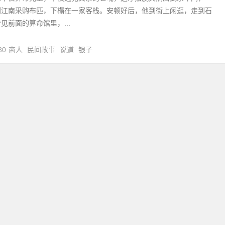
到江南采购布匹，下榻在一家客栈。安顿好后，他到街上闲逛，走到石
见前面的算命馆里，...
30
商人
民间故事
说道
银子