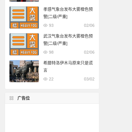
孝感气象台发布大雾橙色预
警[二级/严重]
93
02/06
武汉气象台发布大雾橙色预
警[二级/严重]
98
02/06
希腊特洛伊木马原来只是谎
言
22
03/02
广告位