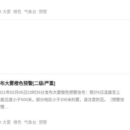
3
大雾
橙色
气象台
预警
布大雾橙色预警[二级/严重]
021年02月05日23时35分发布大雾橙色预警信号：预计6日凌晨至上
能见度小于500米，部分地区小于200米的雾，请注意防范。（预警信
...
8
大雾
橙色
气象台
预警