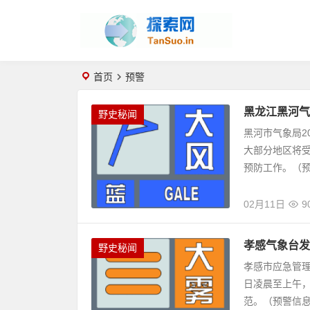
首页
预警
黑龙江黑河气
野史秘闻
黑河市气象局2
大部分地区将受
预防工作。（预.
02月11日
9
孝感气象台发
野史秘闻
孝感市应急管理
日凌晨至上午，
范。（预警信息来