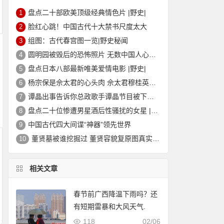
盘点二十部欧美顶级经典情色片 |野史|
1
脸红心跳！中国古代十大禁书尺度太大
2
组图：古代春宫图一览|野史秘闻
3
圆明园被毁后的恐怖照片 无数中国人心中的痛
4
盘点日本八部最新唯美爱情电影 |野史|
5
杨宗保是佘太君的心头肉 佘太君穆桂英的故事|野史秘闻
6
谭晶出事告诉你总政歌手谭晶节目被下架的真相
7
盘点二十位惨遭男星酒后性骚扰的女星 |野史|
8
中国古代四大间谍“神器”领先世界
9
董贤墓被谁挖掘过 董贤容貌复原图真实外貌|野史秘闻
10
相关文章
春节前广西降温下雨吗？还
有短期雷暴和大风天气.
118
02/06