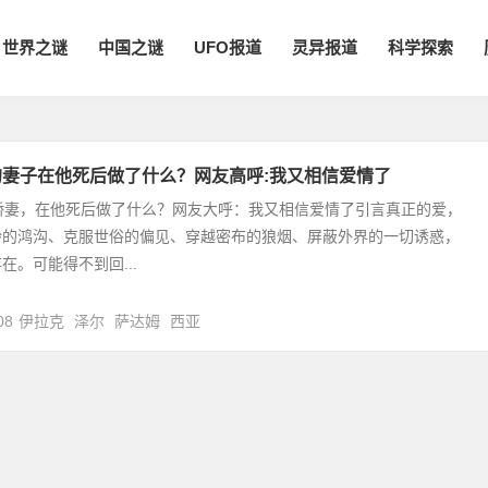
世界之谜
中国之谜
UFO报道
灵异报道
科学探索
的妻子在他死后做了什么？网友高呼:我又相信爱情了
娇妻，在他死后做了什么？网友大呼：我又相信爱情了引言真正的爱，
龄的鸿沟、克服世俗的偏见、穿越密布的狼烟、屏蔽外界的一切诱惑，
在。可能得不到回...
08
伊拉克
泽尔
萨达姆
西亚