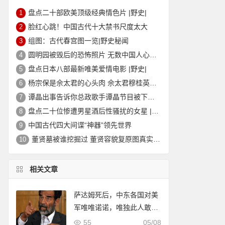
盘点二十部欧美顶级经典情色片 |野史|
1
脸红心跳！中国古代十大禁书尺度太大
2
组图：古代春宫图一览|野史秘闻
3
圆明园被毁后的恐怖照片 无数中国人心中的痛
4
盘点日本八部最新唯美爱情电影 |野史|
5
杨宗保是佘太君的心头肉 佘太君穆桂英的故事|野史秘闻
6
谭晶出事告诉你总政歌手谭晶节目被下架的真相
7
盘点二十位惨遭男星酒后性骚扰的女星 |野史|
8
中国古代四大间谍“神器”领先世界
9
董贤墓被谁挖掘过 董贤容貌复原图真实外貌|野史秘闻
10
相关文章
萨达姆死后，中东各国对美
军唯唯诺诺，唯独此人敢收
留萨达姆妻女
55
05/08