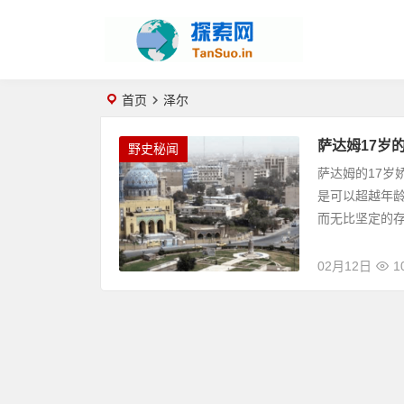
首页
泽尔
萨达姆17岁
野史秘闻
萨达姆的17岁
是可以超越年
而无比坚定的存
02月12日
1