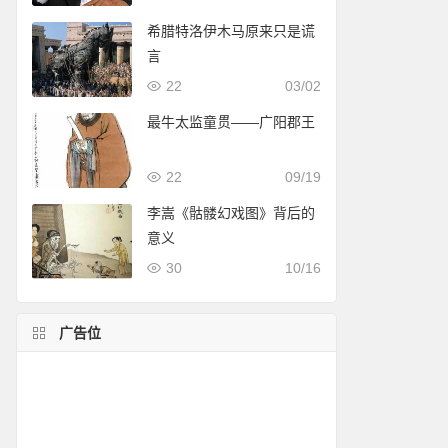
希腊特洛伊木马原来只是谎
言
22
03/02
最牛太监童贯——广阳郡王
22
09/19
李嵩《骷髅幻戏图》背后的
意义
30
10/16
广告位