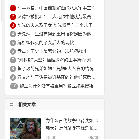
军事地宫：中国最新解密的八大军事工程
1
彭德怀被批斗：十大元帅中他功劳最高, 却被批斗最惨8年囚禁生活
2
陈光的夫人及子女 陈光将军有三个儿子
3
尹先炳一生没有得到重用授将是因为他个人方面有生活作风问题？
4
解析恽代英的子女后人的现状
5
盘点：历史上最著名的十次航母战斗
6
“刘铜锣”原型刘福胜少将的生平简介 刘福胜的老婆是谁？
7
贺子珍的兄弟姐妹：兄妹5人各自的情况介绍
8
袁文才与王佐是被谁杀死的？他们死后其后代情况如何？
9
黎玉为什么没有被重用？黎玉如果授衔会是什么军衔？
10
相关文章
为什么古代战争中骑兵如此
强大？对付骑兵不就是长棍
子吗？
60
05/30