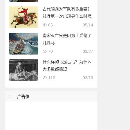
古代骑兵对军队有多重要？
骑兵第一次出现是什么时候
65
05/14
南宋灭亡只是因为士兵偷了
几匹马
70
03/27
什么样的马是古马？为什么
大多数都很短
116
03/16
广告位