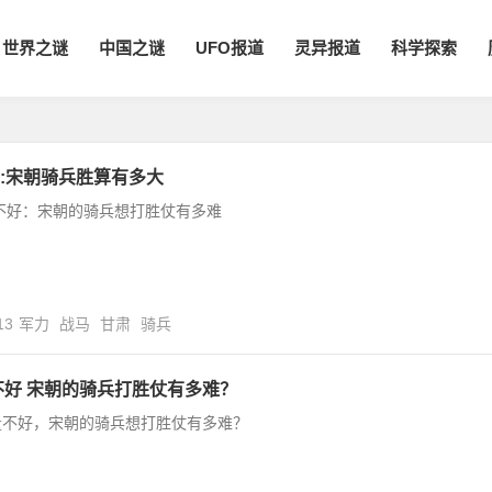
世界之谜
中国之谜
UFO报道
灵异报道
科学探索
:宋朝骑兵胜算有多大
不好：宋朝的骑兵想打胜仗有多难
13
军力
战马
甘肃
骑兵
不好 宋朝的骑兵打胜仗有多难？
量不好，宋朝的骑兵想打胜仗有多难？