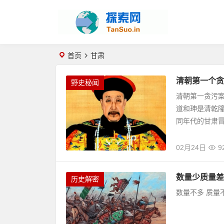
首页
甘肃
清朝第一个贪
野史秘闻
清朝第一贪污
道和珅是清乾
同年代的甘肃冒
02月24日
9
数量少质量差
历史解密
数量不多 质量