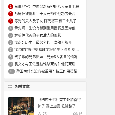
军事地宫：中国最新解密的八大军事工程
1
彭德怀被批斗：十大元帅中他功劳最高, 却被批斗最惨8年囚禁生活
2
陈光的夫人及子女 陈光将军有三个儿子
3
尹先炳一生没有得到重用授将是因为他个人方面有生活作风问题？
4
解析恽代英的子女后人的现状
5
盘点：历史上最著名的十次航母战斗
6
“刘铜锣”原型刘福胜少将的生平简介 刘福胜的老婆是谁？
7
贺子珍的兄弟姐妹：兄妹5人各自的情况介绍
8
袁文才与王佐是被谁杀死的？他们死后其后代情况如何？
9
黎玉为什么没有被重用？黎玉如果授衔会是什么军衔？
10
相关文章
《四库全书》完工外加喜得
孙子 喜上加喜 乾隆整了史
上人最大的“千叟宴”
75
09/16