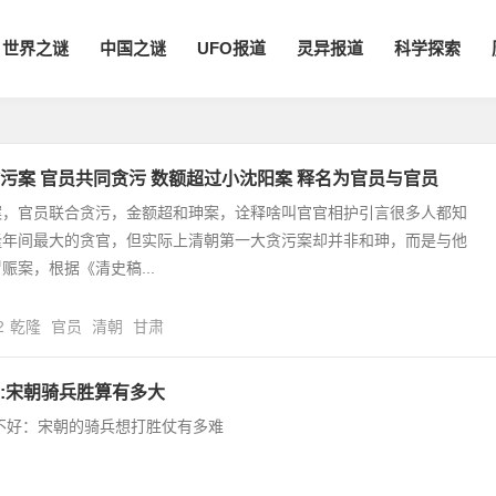
世界之谜
中国之谜
UFO报道
灵异报道
科学探索
污案 官员共同贪污 数额超过小沈阳案 释名为官员与官员
案，官员联合贪污，金额超和珅案，诠释啥叫官官相护引言很多人都知
隆年间最大的贪官，但实际上清朝第一大贪污案却并非和珅，而是与他
赈案，根据《清史稿...
2
乾隆
官员
清朝
甘肃
:宋朝骑兵胜算有多大
不好：宋朝的骑兵想打胜仗有多难