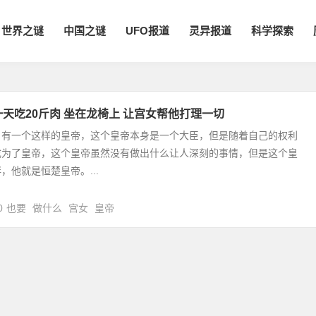
世界之谜
中国之谜
UFO报道
灵异报道
科学探索
一天吃20斤肉 坐在龙椅上 让宫女帮他打理一切
，有一个这样的皇帝，这个皇帝本身是一个大臣，但是随着自己的权利
成为了皇帝，这个皇帝虽然没有做出什么让人深刻的事情，但是这个皇
，他就是恒楚皇帝。...
0
也要
做什么
宫女
皇帝