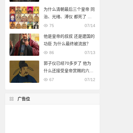
为什么清朝最后三个皇帝 同
治、光绪、溥仪 都死了 没
有留下孩子
75
07/14
他是皇帝的叔叔 还是建国的
功臣 为什么最终被流放？
86
07/13
郭子仪已经70多岁了 他为
什么还接受皇帝赏赐的六大
美女？后来 他发现它真的很
67
07/12
聪明
广告位