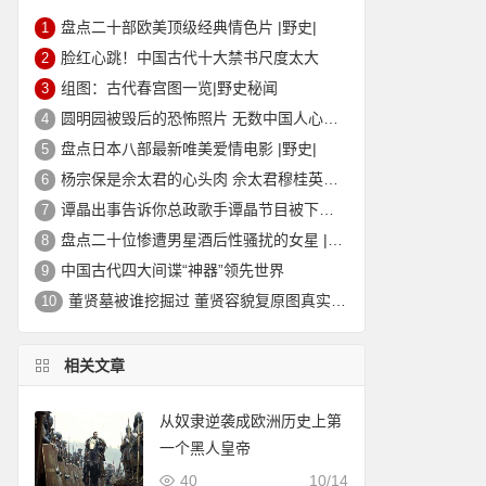
盘点二十部欧美顶级经典情色片 |野史|
1
脸红心跳！中国古代十大禁书尺度太大
2
组图：古代春宫图一览|野史秘闻
3
圆明园被毁后的恐怖照片 无数中国人心中的痛
4
盘点日本八部最新唯美爱情电影 |野史|
5
杨宗保是佘太君的心头肉 佘太君穆桂英的故事|野史秘闻
6
谭晶出事告诉你总政歌手谭晶节目被下架的真相
7
盘点二十位惨遭男星酒后性骚扰的女星 |野史|
8
中国古代四大间谍“神器”领先世界
9
董贤墓被谁挖掘过 董贤容貌复原图真实外貌|野史秘闻
10
相关文章
从奴隶逆袭成欧洲历史上第
一个黑人皇帝
40
10/14