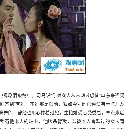
电视剧泪痕剑中，司马说“你对女人从未动过感情”卓东来犹疑
来回答到“有过，不过那是以前，我如今对她已经没有半点儿友
过蝶舞的，曾经也用心捧着过她，生怕她受苦受委屈，卓东来后
都有他本人的理由，他厌恶背叛，却被本人喜欢过的女人背