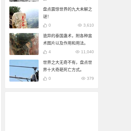
盘点震惊世界的九大未解之
谜！
0
3,610
诡异的泰国蛊术，附各种盅
术图片以及作用和用法。
4
11,040
世界之大无奇不有，盘点世
界十大奇葩死亡方式。
0
379