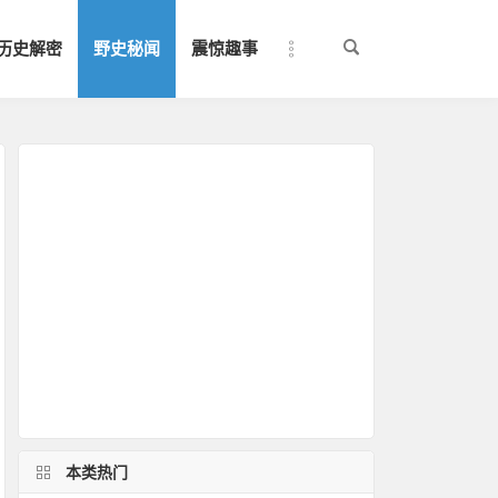
历史解密
野史秘闻
震惊趣事
本类热门