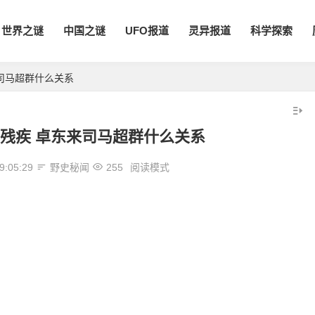
世界之谜
中国之谜
UFO报道
灵异报道
科学探索
司马超群什么关系
残疾 卓东来司马超群什么关系
9:05:29
野史秘闻
255
阅读模式