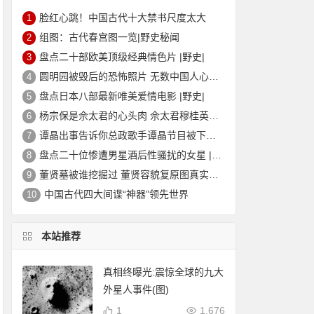
脸红心跳！中国古代十大禁书尺度太大
1
组图：古代春宫图一览|野史秘闻
2
盘点二十部欧美顶级经典情色片 |野史|
3
圆明园被毁后的恐怖照片 无数中国人心中的痛
4
盘点日本八部最新唯美爱情电影 |野史|
5
杨宗保是佘太君的心头肉 佘太君穆桂英的故事|野史秘闻
6
谭晶出事告诉你总政歌手谭晶节目被下架的真相
7
盘点二十位惨遭男星酒后性骚扰的女星 |野史|
8
董贤墓被谁挖掘过 董贤容貌复原图真实外貌|野史秘闻
9
中国古代四大间谍“神器”领先世界
10
本站推荐
真相终曝光:震惊全球的九大
外星人事件(图)
1
1,676