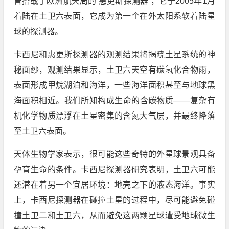
曾搭载了欧洲航天局的“惠更斯探测器”，它于2005年1月
着陆在土卫六表面，它成为第一个在外太阳系软着陆星
球的探测器。
卡西尼和惠更斯探测器的观测结果将揭晓土星系统的神
秘面纱，观测结果显示，土卫六天空有碳氢化合物雨，
表面形成甲烷湖泊和海洋，一些海洋面积甚至与地球黑
海面积相近。我们所知构成生命的含碳物质——复杂有
机化学物质漂浮在土星密集的含氮大气层，并最终降落
至土卫六表面。
天体生物学家表示，很可能这些奇特的外星球景观具备
孕育生命的条件。卡西尼探测器研究表明，土卫六可能
还潜在着另一个宜居环境：地壳之下的液态海洋。事实
上，卡西尼探测器在碰撞土星的过程中，尽可能避免碰
撞土卫二和土卫六，从而避免这两颗星球遭受地球微生