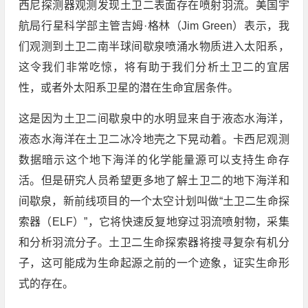
西尼探测器观测发现土卫二表面存在喷射羽流。美国宇
航局行星科学部主管吉姆·格林（Jim Green）表示，我
们观测到土卫二南半球间歇泉喷涌水物质进入太阳系，
这令我们非常吃惊，将有助于我们分析土卫二的宜居
性，或者外太阳系卫星的潜在生命宜居条件。
这是因为土卫二间歇泉中的水明显来自于液态水海洋，
液态水海洋在土卫二冰冷地壳之下晃动着。卡西尼观测
数据暗示这个地下海洋的化学能量源可以支持生命存
活。但是研究人员希望更多地了解土卫二的地下海洋和
间歇泉，新前线项目的一个太空计划叫做“土卫二生命探
索器（ELF）”，它将快速反复地穿过羽流喷射物，采集
和分析羽流分子。土卫二生命探索器将搜寻复杂有机分
子，这可能成为生命起源之前的一个迹象，证实生命形
式的存在。