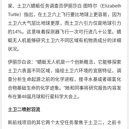
家、土卫六蜻蜓任务调查员伊丽莎白·图特尔（Elizabeth
Turtle）指出，在土卫六上飞行要比地球上更容易，因为
土卫六大气层比地球更厚，而土卫六引力仅是地球引力
的14%。这意味着探测器飞行一次可行进几十公里。蜻
蜓无人机能够研究土卫六不同区域有机物质成分的详细
状况。
伊丽莎白说：“蜻蜓无人机是一个创新概念，它能够探索
土卫六表面不同区域，描绘土卫六环境的宜居特征，调
查分析生命起源之前的化学进程，搜寻水基或者碳氢化
合物基础生命的化学迹象。”她和同事将研究报告内容发
布在第48届月球和行星科学大会上。
土卫二喷射羽流
新前线项目的其它两个太空任务聚焦于土卫二，之前卡