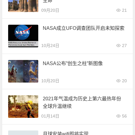
生命
09月20日
21
NASA成立UFO调查团队开启未知探索
10月24日
27
NASA公布”创生之柱”新图像
10月20日
20
2021年气温成为历史上第六最热年份
全球升温继续
01月14日
56
月球安装wifi即将实现