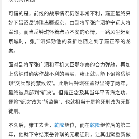
可惜的是，前线的战事情况仍然非常不利，雍正最终只
好下旨诏岳钟琪离疆返京，由副将军张广泗护宁远大将
军印。而当岳钟琪怀着忐忑不安的心情，一路风尘赶到
京城时，张广泗弹劾他的奏折也随之到了雍正帝的龙
案。
面对副将军张广泗和军机大臣鄂尔泰的合力弹劾，再加
上岳钟琪确实作战不利的事实，雍正就只能下诏将岳钟
琪“交兵部拘禁候议”。此后岳钟琪在监狱里待了两年，
最终被兵部判“斩决”。但雍正念及其当年平青海之功，
便将“斩决”改为“斩监侯”，也就相当于是将死刑改为无期
徒刑。
不久后，雍正去世，
乾隆
继位，而在
乾隆
继位后的第二
年，他就下令结束岳钟琪的无期徒刑，让其出狱重新做