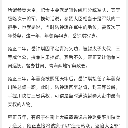
所谓参赞大臣，职责主要就是辅佐统帅分统军队，其等
级略次于将军。换句话说，参赞大臣相当于是军队的二
把手，也就是说，当时岳钟琪在军中的地位，要仅次于
年羹尧。这一年，年羹尧44岁，岳钟琪37岁。
雍正二年，岳钟琪因平定青海又功，被封太子太保，三
等威信公，授兼甘肃提督。其后不久，雍正又让他兼甘
肃巡抚，督办甘肃、青海两地军务政要。
雍正三年，年羹尧被赐死天牢后，岳钟琪接任了年羹尧
川陕总督一职。此时，岳钟琪官至总督，封三等公爵，
手握川陕甘三省兵权，可谓是当时满清封疆大吏中最有
实权的人物。
雍正五年，有疯子在街上大肆造谣说岳钟琪要率川陕兵
丁造反，雍正直接将该疯子以“造谣惑众，诬陷大臣罪”