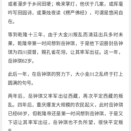
或者漫步于乡间田埂；晚来掌灯，他伏于几案，或挥毫
吟写田园诗，或秉烛夜读《楞严佛经》，可谓是悠闲自
在。
等到乾隆十三年，由于大金川叛乱而清廷出兵多时未
果，乾隆帝第一时间想到岳钟琪，于是他下诏册封岳钟
琪为四川提督，赐孔雀花翎，让其率军出征。这一年，
岳钟琪62岁。
此后一年，在岳钟琪的努力下，大小金川之乱终于打上
圆满的句号。
两年后，岳钟琪又率军出征西藏，再次平定西藏的叛
乱。四年后，重庆爆发大规模的农民起义，此时岳钟琪
已经68岁，但乾隆帝还是第一时间想到岳钟琪，于是又
下诏让其率军出征，岳钟琪也不负所望，很快平定叛