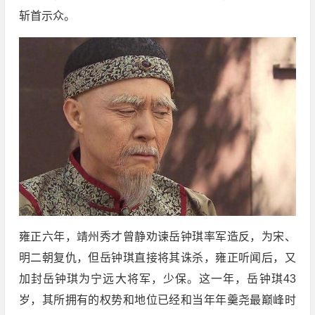
斩首示众。
雍正六年，靖州秀才曾静劝谏岳钟琪率军造反，为宋、
明二朝复仇，但岳钟琪直接将其诛杀，雍正听闻后，又
加封岳钟琪为宁远大将军，少保。这一年，岳钟琪43
岁，其所拥有的权势和地位已经和当年年羹尧最巅峰时