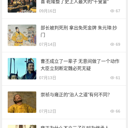
喜 乾隆整了史上人最大的“千叟宴”
09月16日
67
部长被判死刑 拿出免死金牌 朱元璋:抄
门
07月14日
69
曹丕成立了一辈子 无意间做了一个动作
大臣立刻断定魏必死无疑
07月13日
61
崇祯与雍正的“治人之道”有何不同？
07月12日
66