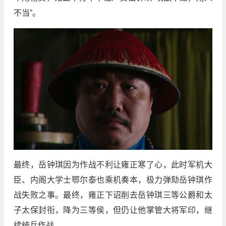
不当”。
最终，岳钟琪因为作战不利让雍正寒了心，此时军机大
臣、内阁大学士鄂尔泰也乘机奏本，极力弹劾岳钟琪作
战失败之事。最终，雍正下诏削去岳钟琪三等公爵和太
子太保封衔，降为三等侯，但仍让他掌管大将军印，继
续统兵作战。