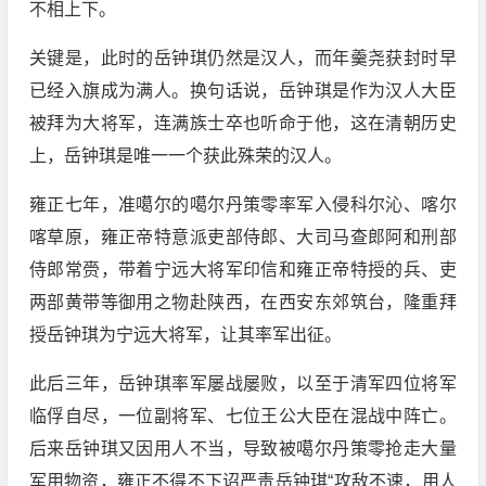
不相上下。
关键是，此时的岳钟琪仍然是汉人，而年羹尧获封时早
已经入旗成为满人。换句话说，岳钟琪是作为汉人大臣
被拜为大将军，连满族士卒也听命于他，这在清朝历史
上，岳钟琪是唯一一个获此殊荣的汉人。
雍正七年，准噶尔的噶尔丹策零率军入侵科尔沁、喀尔
喀草原，雍正帝特意派吏部侍郎、大司马查郎阿和刑部
侍郎常赍，带着宁远大将军印信和雍正帝特授的兵、吏
两部黄带等御用之物赴陕西，在西安东郊筑台，隆重拜
授岳钟琪为宁远大将军，让其率军出征。
此后三年，岳钟琪率军屡战屡败，以至于清军四位将军
临俘自尽，一位副将军、七位王公大臣在混战中阵亡。
后来岳钟琪又因用人不当，导致被噶尔丹策零抢走大量
军用物资，雍正不得不下诏严责岳钟琪“攻敌不速，用人