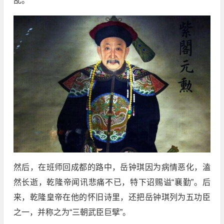
乱。
然后，在班师回成都的路中，岳钟琪因为病情恶化，溘
然长逝，乾隆帝闻讯悲痛不已，特下诏赐谥“襄勤”。后
来，乾隆皇帝在他的怀旧诗里，还把岳钟琪列为五功臣
之一，并称之为“三朝武臣巨擘”。