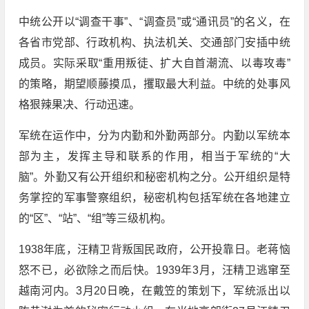
中统公开以“调查干事”、“调查员”或“通讯员”的名义，在
各省市党部、行政机构、执法机关、交通部门安插中统
成员。实际采取“重用叛徒、扩大自首潮流、以毒攻毒”
的策略，期望顺藤摸瓜，攫取最大利益。中统的处事风
格狠辣果决、行动迅速。
军统在运作中，分为内勤和外勤两部分。内勤以军统本
部为主，发挥主导和联系的作用，相当于军统的“大
脑”。外勤又有公开组织和秘密机构之分。公开组织是特
务掌控的军事警察组织，秘密机构包括军统在各地建立
的“区”、“站”、“组”等三级机构。
1938年底，汪精卫背叛国民政府，公开投靠日。老蒋恼
怒不已，必欲除之而后快。1939年3月，汪精卫逃窜至
越南河内。3月20日晚，在戴笠的策划下，军统派出以