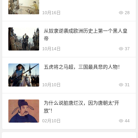
10月16日
28
从奴隶逆袭成欧洲历史上第一个黑人皇
帝
10月14日
37
五虎将之马超，三国最具悲的人物！
10月10日
31
为什么说脏唐烂汉，因为唐朝太“开
放”！
02月10日
44