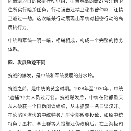
陈恭澍为首的秘密行动小组，在当地高朗街27号汪精卫
住所实行暗杀任务，行动误击汪精卫秘书曾仲鸣，汪精
卫逃过一劫。这次暗杀行动展现出军统对秘密行动的高
度执行力。
中统和军统一明一暗，相辅相成，构成一个完整的特务
体系。
四、发展轨迹不同
抗战的爆发，是中统和军统发展的分水岭。
抗战之前，是中统的黄金时期。1928年至1930年，中统
“逮捕”中共人员过万名。抗战爆发后，中统在陪都重庆
从未破获一个日伪间谍组织，从未抓获一名日谍汉奸。
在沦陷区潜伏的中统特务几乎全部叛变投敌，如原中统
特务丁墨村、李士群等人投靠汪伪政府后，在上海极司