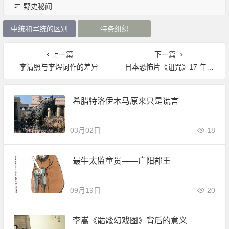
野史秘闻
中统和军统的区别
特务组织
上一篇
下一篇
李清照与李煜词作的差异
日本恐怖片《诅咒》17 年后重返大银幕上映
希腊特洛伊木马原来只是谎言
03月02日
18
最牛太监童贯——广阳郡王
09月19日
20
李嵩《骷髅幻戏图》背后的意义