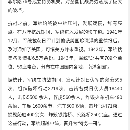
非尔路76号成立特务机关，对全国抗战局势造成了极大
的破坏。
抗战之前，军统始终被中统压制，发展缓慢，鲜有亮
点。在八年抗战期间，军统进入发展的快车道。1941年
12月，军统截获日军计划偷袭美国珍珠港的重情报后，
及时通知了美国，可惜美方并未重视。1942年，军统搜
集各类情报6.5万余份。1943年，军统“总共有709个单
位、59座电台，分布在中国国内各地，南洋各国”。
据统计，军统在抗战期间，发动针对日伪军的突袭595
次，组织破坏行动2219次，击毙各类日伪人员18440
人，击伤5500 余人，俘虏560余人，炸毁火车机车490
余辆，车厢 1600余节，汽车500多辆，击坏飞机71架，
损毁船舶400余次，炸毁铁路桥、公路桥250余座。通过
这些行动，军统超越中统，晋升为“特务一哥”。