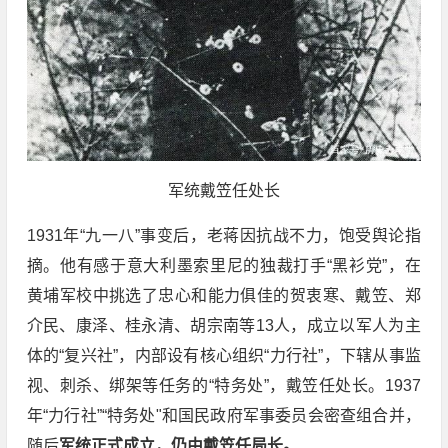
军统戴笠任处长
1931年“九一八”事变后，老蒋因抗战不力，饱受舆论指
摘。他有感于意大利墨索里尼的独裁打手“黑衫党”，在
黄埔军校中挑选了忠心和能力俱佳的贺衷寒、戴笠、郑
介民、康泽、桂永清、胡宗南等13人，成立以军人为主
体的“复兴社”，内部设有核心组织“力行社”，下辖从事监
视、刺杀、绑架等任务的“特务处”，戴笠任处长。1937
年“力行社”“特务处"和国民政府军事委员会密查组合并，
随后
军统正式成立，仍由戴笠任局长。