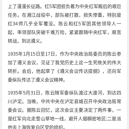
上了漫漫长征路。红5军团担负着为中央红军殿后的艰巨
任务。在湘江战役中，部队被打散，损失惨重，特别是
红34师几乎全军覆没。陈云和红5军团其他领导人一
起，率领部队突破千难万险，紧紧跟随中央红军，艰苦
转战，到达遵义。
1935年1月15日至17日，作为中央政治局委员的陈云参
加了遵义会议，见证了我党历史上这一生死攸关的伟大
转折。会后，他起草了《遵义会议传达提纲》，还向军
委纵队传达了遵义会议精神。
1935年5月31日，陈云随军委纵队渡过大渡河，到达四
川泸定。当晚，中共中央在泸定县城召开中央政治局常
委会议。据陈云回忆，这次会议主要决定了两件事，一
是红军向北走雪山草地一线，避开人烟稠密地区;二是派
他去上海恢复白区党的组织。