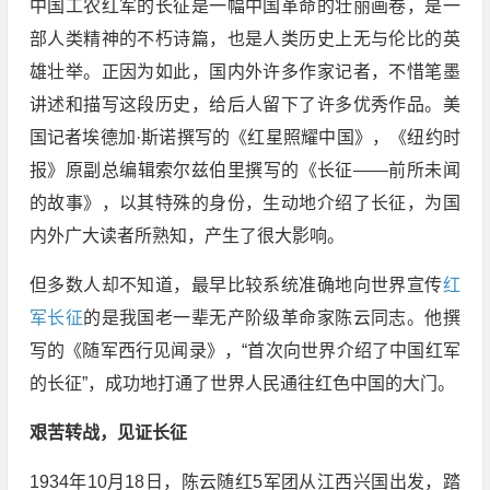
中国工农红军的长征是一幅中国革命的壮丽画卷，是一
部人类精神的不朽诗篇，也是人类历史上无与伦比的英
雄壮举。正因为如此，国内外许多作家记者，不惜笔墨
讲述和描写这段历史，给后人留下了许多优秀作品。美
国记者埃德加·斯诺撰写的《红星照耀中国》，《纽约时
报》原副总编辑索尔兹伯里撰写的《长征——前所未闻
的故事》，以其特殊的身份，生动地介绍了长征，为国
内外广大读者所熟知，产生了很大影响。
但多数人却不知道，最早比较系统准确地向世界宣传
红
军长征
的是我国老一辈无产阶级革命家陈云同志。他撰
写的《随军西行见闻录》，“首次向世界介绍了中国红军
的长征”，成功地打通了世界人民通往红色中国的大门。
艰苦转战，见证长征
1934年10月18日，陈云随红5军团从江西兴国出发，踏