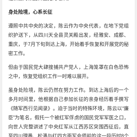
身处险境，心系长征
遵照中共中央的决定，陈云作为中央代表，在地下党组
织护送下，从四川天全县灵关殿出发，经雅安、成都、
重庆，于7月下旬到达上海，开始着手恢复和开展党的秘
密工作。
但由于国民党大肆搜捕共产党人，上海笼罩在白色恐怖
之中，恢复党组织工作一时难以展开。
虽身处险境，陈云仍然在努力工作。到达上海后的一个
多月时间里，他根据自己参加长征的亲身经历着手撰写
《随军西行见闻录》。迫于当时的特殊环境，陈云以“廉
臣”为笔名，假托一个被红军俘虏的国民党军军医之口，
向世人完整讲述了中央红军从江西苏区突围西征后，直
至四川理番、松潘与红四方面军会师前的这一段历时8个