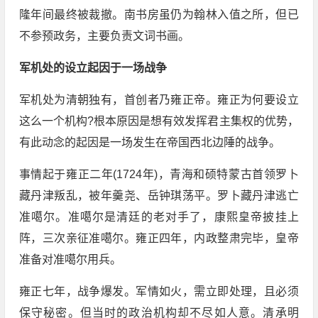
隆年间最终被裁撤。南书房虽仍为翰林入值之所，但已
不参预政务，主要负责文词书画。
军机处的设立起因于一场战争
军机处为清朝独有，首创者乃雍正帝。雍正为何要设立
这么一个机构?根本原因是想有效发挥君主集权的优势，
有此动念的起因是一场发生在帝国西北边陲的战争。
事情起于雍正二年(1724年)，青海和硕特蒙古首领罗卜
藏丹津叛乱，被年羹尧、岳钟琪荡平。罗卜藏丹津逃亡
准噶尔。准噶尔是清廷的老对手了，康熙皇帝披挂上
阵，三次亲征准噶尔。雍正四年，内政整肃完毕，皇帝
准备对准噶尔用兵。
雍正七年，战争爆发。军情如火，需立即处理，且必须
保守秘密。但当时的政治机构却不尽如人意。清承明