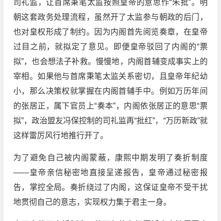
司礼监，让首席秉笔太监按照皇帝的意思作“朱批”。明
朝这套政务处理流程，虽然开了太监参与朝政的后门，
也对皇权形成了制约。因为内阁首先阅览奏章，在皇帝
过目之前，就拟定了意见。即便皇帝驳回了内阁的“票
拟”，也会想法子补救。慢慢地，内阁首辅变成事实上的
宰相。如果他与首席秉笔太监关系密切，且皇帝年纪幼
小，那么决策权就掌握在内阁首辅手中。例如万历年间
的张居正，属下官员上“奏本”，内阁依张居正的意思“票
拟”，政治盟友冯保控制的司礼监再“批红”，“万历新政”就
这样雷厉风行地推行开了。
为了避免自己被内阁蒙蔽，康熙中期发明了奏折制度
——皇帝亲信秘密地直接呈递报告，皇帝通过秘密报
告，掌控全局。奏折绕过了内阁，这保证皇帝不受干扰
地贯彻自己的意志，实现权力集于君主一身。