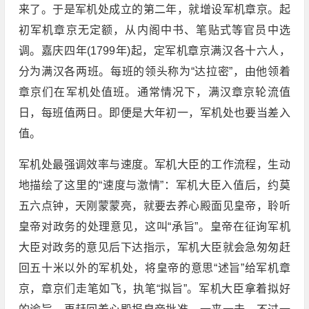
来了。于是军机处成立的第二年，就增设军机章京。起
初军机章京无定额，从内阁中书、笔贴式等官员中选
调。嘉庆四年(1799年)起，定军机章京满汉各十六人，
分为满汉各两班。每班的领头称为“达拉密”，由他领着
章京们在军机处值班。通常情况下，满汉章京轮流值
日，每班值两日。即便是大年初一，军机处也要当差入
值。
军机处最强调效率与速度。军机大臣的工作流程，生动
地描绘了这里的“速度与激情”：军机大臣入值后，约莫
五六点钟，天刚蒙蒙亮，就要去养心殿面见皇帝，聆听
皇帝对政务的处理意见，这叫“承旨”。皇帝在征询军机
大臣对政务的意见后下达指示，军机大臣就会急匆匆赶
回五十米以外的军机处，将皇帝的意思“述旨”给军机章
京，章京们走笔如飞，执笔“拟旨”。军机大臣拿着拟好