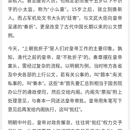
禁私入。甚至服务人员，也规定必须是十五岁以下不识
字的小太监，称为“小么童”。15岁之后，就立刻换新
人。而占军机处文书大头的“廷寄”，与文武大臣向皇帝
呈递的“奏折”，更是改变了古代中国长期以来的公文惯
例。
今天，“上朝批折子”是人们对皇帝工作的主要印象。孰
知，清代之前的皇帝，是“不批折子”的。奏章摆在皇帝
案头，需经过复杂的流程。以明朝为例，当时地方各省
及中央各部的上行公文，若有关公事的，叫“题本”;有关
私事的，叫“奏本”。这些“本”首先要汇总到相当于国务院
办公厅的通政使司，然后交给内阁。内阁先“票拟”附上
处理意见，与奏本一同送达皇帝审批。皇帝用朱笔写下
意见后再发给内阁执行，这叫“批红”。
明朝中叶后，皇帝对政务懈怠，往往将“批红”权力交予