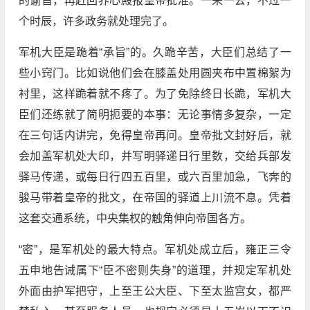
的谕旨，再赶回养心殿报皇帝批准。一来一去，不过一
个时辰，许多政务就处理完了。
军机大臣是跪着“承旨”的。久跪辛苦，大臣们总结了一
些小窍门。比如说他们会在膝盖处用圆夹布中置棉絮为
衬里，这样跪着就不疼了。为了免除终日长跪，军机大
臣们还练就了简明扼要的本事：无论事情多复杂，一定
在三句话内讲完，免得皇帝再问。皇帝批文封好后，就
会加盖军机处大印，并写明驿递日行里数，交给兵部发
驿马传递，或每日行四五百里，或六百里加急，飞奔的
骏马带着皇帝的批文，在帝国的驿道上川流不息。凭着
这套交通系统，中央集权的触角伸向帝国各方。
“密”，是军机处的最大特点。军机处成立后，雍正三令
五申地告诫属下“臣不密则失身”的道理，并规定军机处
外面由护军把守，上至王公大臣、下至太监宫女，都严