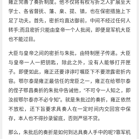
雍正完善了奏折制度。他不仅将有权写折之人扩展至大
学士、各省督抚、藩、臬、提、镇，也在保密措施上下
足了功夫。首先，密折均直达御前，中间不经过任何人
转手;而且密折只能由皇帝一个人批阅，即便是军机大臣
也不能过目。
大臣与皇帝之间的密折与朱批，由特制匣子传递。大臣
与皇帝一人一把钥匙，除此之外，没有人能够打开匣
子。即便如此，雍正还要谆谆叮嘱臣下不要泄露密折内
容。鄂尔泰是雍正最信任的宠臣之一，雍正在给鄂尔泰
的侄子鄂昌奏折的朱批中告诫他，“不可令一人知之，即
汝叔鄂尔泰亦不必令知”。就是朱批过的奏折，雍正依然
不放松，还下旨要求具奏人在一定时间内交回宫中保
存，本人也不得抄录留底，否则严惩不贷。
那么，朱批后的奏折是如何到达具奏人手中的呢?靠军机