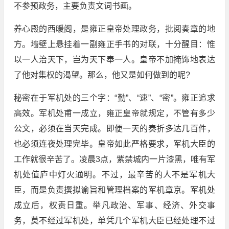
不参预政务，主要负责文词书画。
养心殿的西暖阁，是雍正皇帝处理政务，批阅奏章的地
方。墙壁上悬挂着一副雍正手书的对联，十分醒目：惟
以一人治天下，岂为天下奉一人。皇帝不加掩饰地表达
了他对集权的渴望。那么，他又是如何做到的呢?
秘密在于军机处的三个字：“勤”、“速”、“密”。雍正追求
高效。军机处甫一成立，雍正皇帝就规定，不管有多少
公文，必须在当天完成。即便一天的奏折多达几百件，
也必须连夜处理完毕。皇帝如此严格要求，军机大臣的
工作就很辛苦了。凌晨3点，紫禁城内一片漆黑，唯有军
机处值庐中灯火通明。不过，最辛苦的人不是军机大
臣，而是负责撰拟谕旨和管理档案的军机章京。军机处
成立后，权责日重。举凡政治、军事、经济、外交事
务，莫不经过军机处，单凭几个军机大臣已经处理不过