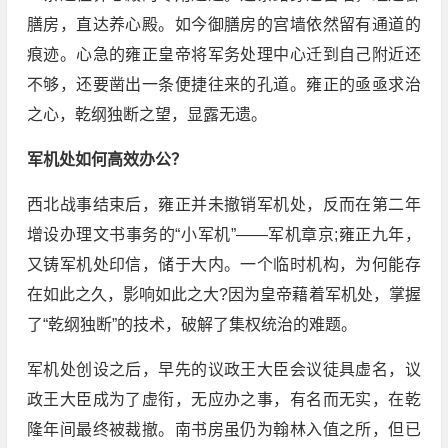
膳房，直达养心殿。如今御膳房的宫墙依然留有通道的
痕迹。心急的雍正皇帝将军务处理中心迁到自己附近还
不够，还要凿出一条便捷往来的孔道。雍正的亟亟求治
之心，乾纲独断之望，显露无遗。
军机处如何高效办公？
西北战事结束后，雍正并未撤销军机处，反而在第二年
增设办理文书事务的“小军机”——军机章京;雍正九年，
又铸军机处印信，储于大内。一个临时机构，为何能存
在如此之久，影响如此之大?因为皇帝藉着军机处，掌握
了“乾纲独断”的技术，破解了集权统治的难题。
军机处创设之后，早先的议政王大臣会议徒具虚名，议
政王大臣成为了虚衔，无应办之事，有名而无实，在乾
隆年间最终被裁撤。南书房虽仍为翰林入值之所，但已