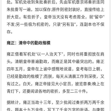
处。军机处收到朱批奏折后，先由军机章京将奏折连同
朱批誊写一遍，加以保存;原件则密封装好，直接传给上
折大臣。有些折子，皇帝当天没有考虑周全，就“留中”
不发;另一些极为机密的，只录“另有旨”，连副本也不保
存。
雍正：清帝中的勤政楷模
雍正借着军机处“以一人治天下”，同时也将重担放在肩
头。清朝皇帝普遍勤政，而雍正是其中最突出的。雍正
四年五月，皇帝在上谕中感慨地说道，皇考每日上朝，
已经是勤政的楷模了;而朕，每天从清晨工作到深夜，又
有过之。白天，雍正帝接见大小官员，披览章奏;晚上在
青灯下，还要阅读各地的密折，多至二三十件。
据统计，雍正当政十三年，至少批阅过奏折两万两千余
件，题本十九万余件，写下了千余万字的批语。与康熙