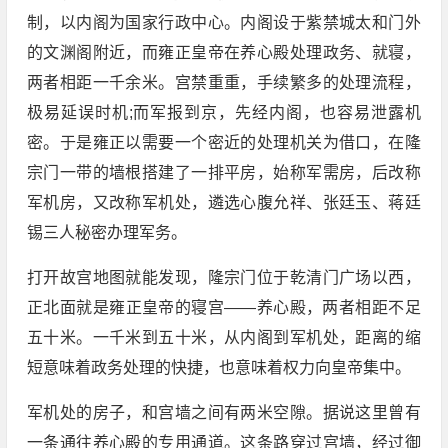
制，以内阁为国家行政中心。内阁设于紫禁城太和门外
的文渊阁附近，而雍正皇帝在养心殿处理政务、就寝，
两者相距一千余米。宫禁重重，手续繁多的处理流程，
极易延误时机;而军报到京，先经内阁，也容易泄露机
密。于是雍正以需要一个密近的处理机关为借口，在隆
宗门一带的墙根搭建了一排平房，始称军需房，后改称
军机房，又改称军机处，遴选心腹允祥、张廷玉、蒋廷
锡三人秘密办理军务。
打开故宫地图就能发现，隆宗门位于乾清门广场以西，
正北面就是雍正皇帝的寝宫——养心殿，两者相距不足
五十米。一千米到五十米，从内阁到军机处，距离的缩
短意味着政务处理的快捷，也意味着权力向皇帝集中。
军机处的房子，和宫墙之间有两米空隙。据说这里曾有
一条通往养心殿的专用通道。这条路穿过宫墙，经过御