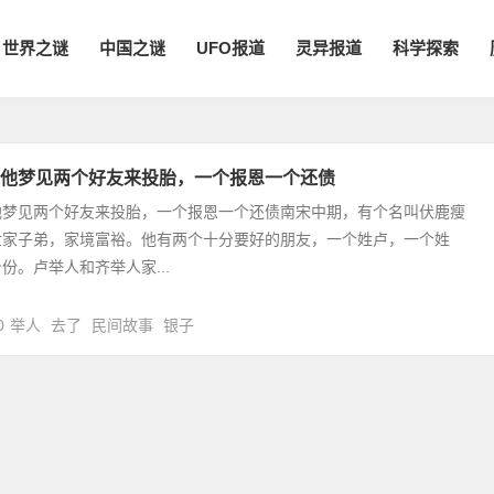
世界之谜
中国之谜
UFO报道
灵异报道
科学探索
他梦见两个好友来投胎，一个报恩一个还债
他梦见两个好友来投胎，一个报恩一个还债南宋中期，有个名叫伏鹿瘦
世家子弟，家境富裕。他有两个十分要好的朋友，一个姓卢，一个姓
份。卢举人和齐举人家...
0
举人
去了
民间故事
银子