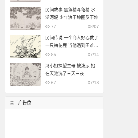
民间故事:黑鱼精斗龟精 水
溢河堤 少年浪干坤圈反干坤
77
08/07
民间传说:一个商人好心救了
一只梅花鹿 当他遇到困难时
影子把他带进了山洞
85
07/14
冯小姐探望生母 被泼尿 她
在天池洗了三天三夜
67
07/13
广告位