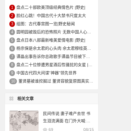
盘点二十部欧美顶级经典情色片 |野史|
1
脸红心跳！中国古代十大禁书尺度太大
2
组图：古代春宫图一览|野史秘闻
3
圆明园被毁后的恐怖照片 无数中国人心中的痛
4
盘点日本八部最新唯美爱情电影 |野史|
5
杨宗保是佘太君的心头肉 佘太君穆桂英的故事|野史秘闻
6
谭晶出事告诉你总政歌手谭晶节目被下架的真相
7
盘点二十位惨遭男星酒后性骚扰的女星 |野史|
8
中国古代四大间谍“神器”领先世界
9
董贤墓被谁挖掘过 董贤容貌复原图真实外貌|野史秘闻
10
相关文章
民间传说:妻子难产去世 书
生泪流满面 在门外大喊:开
门救人要紧
69
08/15