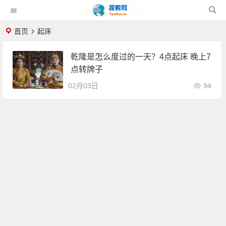
首页
起床
乾隆是怎么度过的一天？4点起床 晚上7
点转牌子
02月03日
94