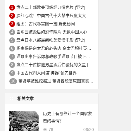
盘点二十部欧美顶级经典情色片 |野史|
1
脸红心跳！中国古代十大禁书尺度太大
2
组图：古代春宫图一览|野史秘闻
3
圆明园被毁后的恐怖照片 无数中国人心中的痛
4
盘点日本八部最新唯美爱情电影 |野史|
5
杨宗保是佘太君的心头肉 佘太君穆桂英的故事|野史秘闻
6
谭晶出事告诉你总政歌手谭晶节目被下架的真相
7
盘点二十位惨遭男星酒后性骚扰的女星 |野史|
8
中国古代四大间谍“神器”领先世界
9
董贤墓被谁挖掘过 董贤容貌复原图真实外貌|野史秘闻
10
相关文章
历史上有哪些让一个国家蒙
羞的事情？
76
06/20