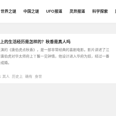
世界之谜
中国之谜
UFO报道
灵异报道
科学探索
上的生活经历是怎样的？秋香是真人吗
主演的《唐伯虎点秋香》，是一部非常经典的喜剧电影。影片讲述了江
首唐伯虎对华太师府上丫鬟一见钟情，他设计进入华府为奴，经过一番
香成婚。
1
其人
历史上
确有
身世