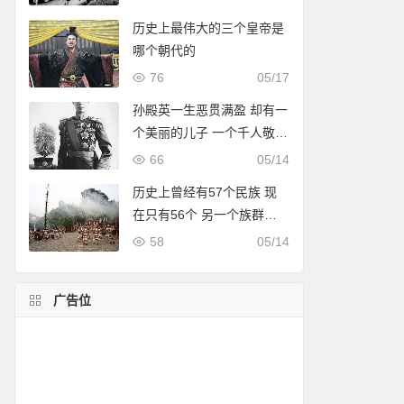
历史上最伟大的三个皇帝是
哪个朝代的
76
05/17
孙殿英一生恶贯满盈 却有一
个美丽的儿子 一个千人敬仰
的人物
66
05/14
历史上曾经有57个民族 现
在只有56个 另一个族群去
了哪里
58
05/14
广告位