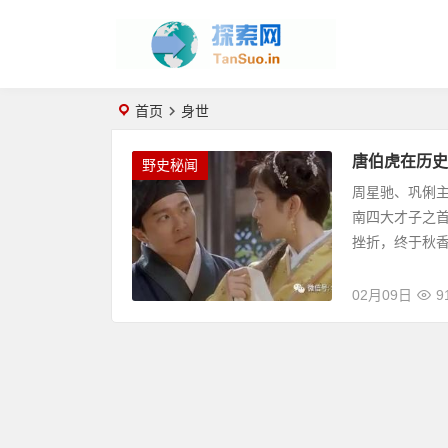
首页
身世
唐伯虎在历史
野史秘闻
周星驰、巩俐
南四大才子之
挫折，终于秋
02月09日
9