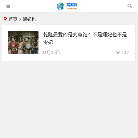
首页
娴妃也
乾隆最爱的是究竟谁？不是娴妃也不是
令妃
01月23日
117