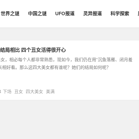
世界之谜
中国之谜
UFO报道
灵异报道
科学探索
结局相比 四个丑女活得很开心
美女，相必每个人都非常熟悉，现如今，我们仍在用“沉鱼落雁、闭月羞
子长相好看。那么这四大美女都有谁呢？她们的结局如何呢？
4
下场
丑女
四大美女
美满