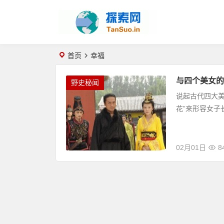
首页
幸福
与四个美女的
野史秘闻
说起古代四大
花”来形容女
02月01日
8