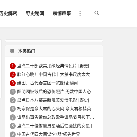
历史解密
野史秘闻
震惊趣事
本类热门
盘点二十部欧美顶级经典情色片 |野史|
1
脸红心跳！中国古代十大禁书尺度太大
2
组图：古代春宫图一览|野史秘闻
3
圆明园被毁后的恐怖照片 无数中国人心中的痛
4
盘点日本八部最新唯美爱情电影 |野史|
5
杨宗保是佘太君的心头肉 佘太君穆桂英的故事|野史秘闻
6
谭晶出事告诉你总政歌手谭晶节目被下架的真相
7
盘点二十位惨遭男星酒后性骚扰的女星 |野史|
8
中国古代四大间谍“神器”领先世界
9