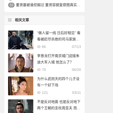
董贤墓被谁挖掘过 董贤容貌复原图真实外貌|野史秘闻
10
相关文章
“做人留一线 日后好相见” 看
看被赶尽杀绝的司马家族的
悲惨下场
66
07/13
李景龙打开南京城门迎接朱
迪大军入城 他怎么了？
70
06/20
为什么武则天的四个儿子没
有一个好下场
121
03/11
不是反对地面 也是反对地下
两个王朝的支柱周亚夫 而是