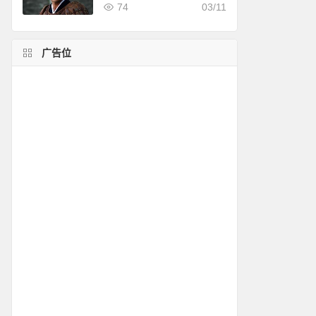
结束绝食
74
03/11
广告位