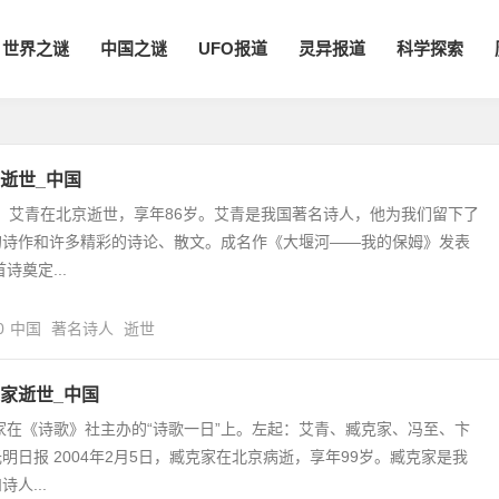
世界之谜
中国之谜
UFO报道
灵异报道
科学探索
逝世_中国
5日，艾青在北京逝世，享年86岁。艾青是我国著名诗人，他为我们留下了
的诗作和许多精彩的诗论、散文。成名作《大堰河——我的保姆》发表
诗奠定...
0
中国
著名诗人
逝世
家逝世_中国
克家在《诗歌》社主办的“诗歌一日”上。左起：艾青、臧克家、冯至、卞
明日报 2004年2月5日，臧克家在北京病逝，享年99岁。臧克家是我
人...