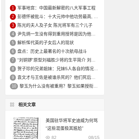
军事地宫：中国最新解密的八大军事工程
1
彭德怀被批斗：十大元帅中他功劳最高, 却被批斗最惨8年囚禁生活
2
陈光的夫人及子女 陈光将军有三个儿子
3
尹先炳一生没有得到重用授将是因为他个人方面有生活作风问题？
4
解析恽代英的子女后人的现状
5
盘点：历史上最著名的十次航母战斗
6
“刘铜锣”原型刘福胜少将的生平简介 刘福胜的老婆是谁？
7
贺子珍的兄弟姐妹：兄妹5人各自的情况介绍
8
袁文才与王佐是被谁杀死的？他们死后其后代情况如何？
9
黎玉为什么没有被重用？黎玉如果授衔会是什么军衔？
10
相关文章
美国驻华将军史迪威为何骂
“这些混蛋极其尴尬”
82
08/15