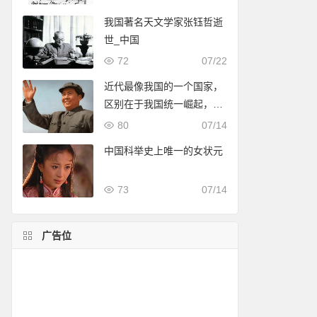
我国著名天文学家张钰哲逝
世_中国
72
07/22
近代最像我国的一个国家，
区别在于我国统一崛起，它
却四分五裂
80
07/14
中国科举史上唯一的女状元
73
07/14
广告位