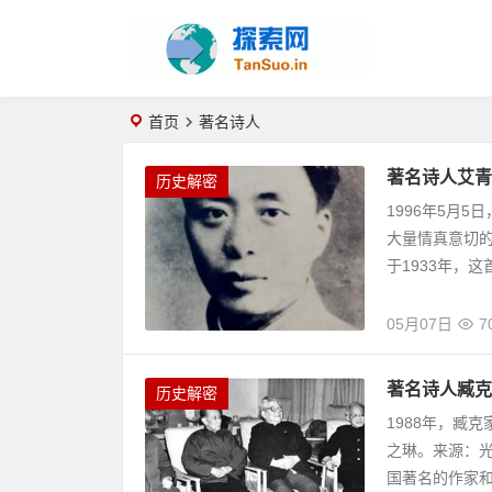
首页
著名诗人
著名诗人艾青
历史解密
1996年5月
大量情真意切
于1933年，这首
05月07日
7
著名诗人臧克
历史解密
1988年，臧
之琳。来源：光
国著名的作家和诗