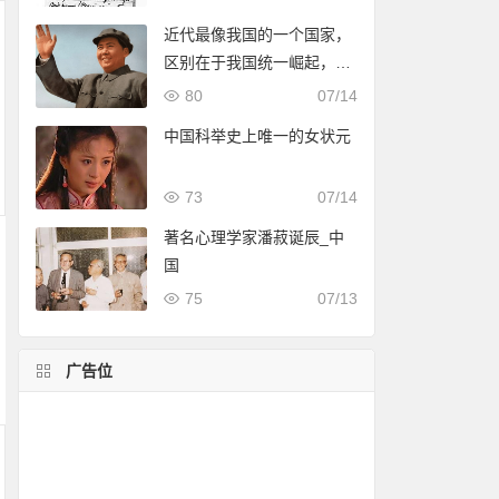
近代最像我国的一个国家，
区别在于我国统一崛起，它
却四分五裂
80
07/14
中国科举史上唯一的女状元
73
07/14
著名心理学家潘菽诞辰_中
国
75
07/13
广告位