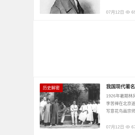
07月12日
6
我国现代著名
历史解密
1926年暑期
李苦禅在北京逝
写意花鸟画宗师，
07月12日
6