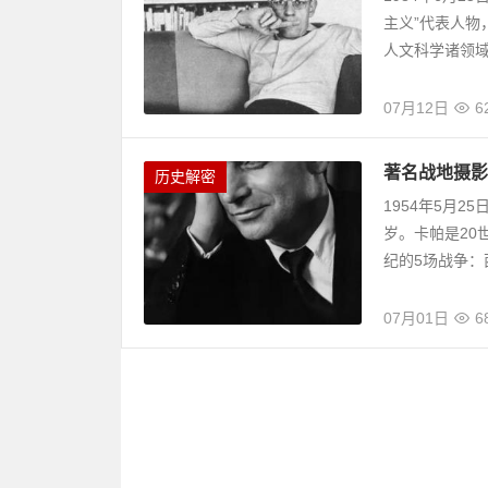
主义”代表人
人文科学诸领域进
07月12日
6
著名战地摄影
历史解密
1954年5月
岁。卡帕是20
纪的5场战争：西
07月01日
6