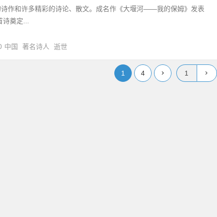
的诗作和许多精彩的诗论、散文。成名作《大堰河——我的保姆》发表
诗奠定...
0
中国
著名诗人
逝世
1
4