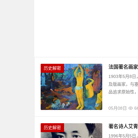
法国著名画家
历史解密
1903年5月
及版画家，与
品追求原始性，带
05月08日
6
著名诗人艾青
历史解密
1996年5月