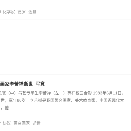
9
化学家
德罗
逝世
画家李苦禅逝世_写意
林风眠（中）与艺专学生李苦禅（左一）等在校园合影 1983年6月11日，
世，享年86岁。李苦禅是我国著名画家、美术教育家、中国近现代大
他...
7
协议
著名画家
逝世