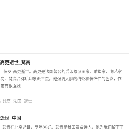
高更逝世_梵高
8日， 保罗·高更逝世。高更是法国著名的后印象派画家、雕塑家、陶艺家
塞尚、梵高合称后印象派三杰。他强调大胆的线条和装饰性的色彩，作
有很强烈...
6
梵高
法国
逝世
逝世_中国
5日，艾青在北京逝世，享年86岁。艾青是我国著名诗人，他为我们留下了