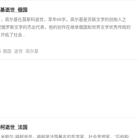
基逝世_俄国
18日，高尔基在莫斯科逝世，享年68岁。高尔基是苏联文学的创始人之
纪俄罗斯文学的杰出代表，他的创作在继承俄国和世界文学优秀传统的
拓了社会...
5
俄国
逝世
高尔基
柯逝世_法国
25日米歇尔·福柯逝世。福柯是法国著名的哲学家、社会思想家、“后结构