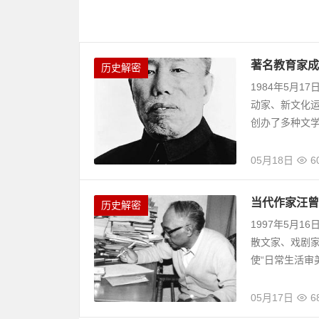
著名教育家成
历史解密
1984年5月
动家、新文化运
创办了多种文学刊
05月18日
6
当代作家汪曾
历史解密
1997年5月
散文家、戏剧
使“日常生活审美
05月17日
6