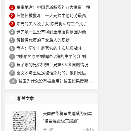
军事地宫：中国最新解密的八大军事工程
1
彭德怀被批斗：十大元帅中他功劳最高, 却被批斗最惨8年囚禁生活
2
陈光的夫人及子女 陈光将军有三个儿子
3
尹先炳一生没有得到重用授将是因为他个人方面有生活作风问题？
4
解析恽代英的子女后人的现状
5
盘点：历史上最著名的十次航母战斗
6
“刘铜锣”原型刘福胜少将的生平简介 刘福胜的老婆是谁？
7
贺子珍的兄弟姐妹：兄妹5人各自的情况介绍
8
袁文才与王佐是被谁杀死的？他们死后其后代情况如何？
9
黎玉为什么没有被重用？黎玉如果授衔会是什么军衔？
10
相关文章
美国驻华将军史迪威为何骂
“这些混蛋极其尴尬”
82
08/15