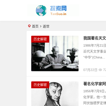
首页
逝世
我国著名天文
历史解密
1986年7月
近代天文学事业
“中华”(China...
07月22日
7
著名化学家阿
历史解密
1856年7月
化学家，他一
阿伏伽德罗定律