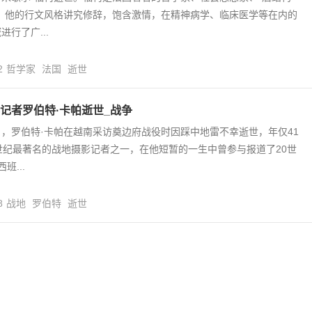
物，他的行文风格讲究修辞，饱含激情，在精神病学、临床医学等在内的
行了广...
2
哲学家
法国
逝世
记者罗伯特·卡帕逝世_战争
25日，罗伯特·卡帕在越南采访奠边府战役时因踩中地雷不幸逝世，年仅41
世纪最著名的战地摄影记者之一，在他短暂的一生中曾参与报道了20世
班...
8
战地
罗伯特
逝世