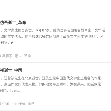
仿吾逝世_革命
17日，文学家成仿吾逝世，享年87岁。成仿吾是我国著名教育家、文学活
动的重要代表。他与郭沫若等共同创建了革命文学团体“创造社”，还
物，创...
0
教育家
逝世
革命
祺逝世_中国
16日，汪曾祺先生在北京逝世。汪先生是中国当代文学史上著名的作家、
家，京派作家的代表人物。他的散文平淡质朴，娓娓道来，如话家常，
化”。代表...
8
中国
当代作家
逝世