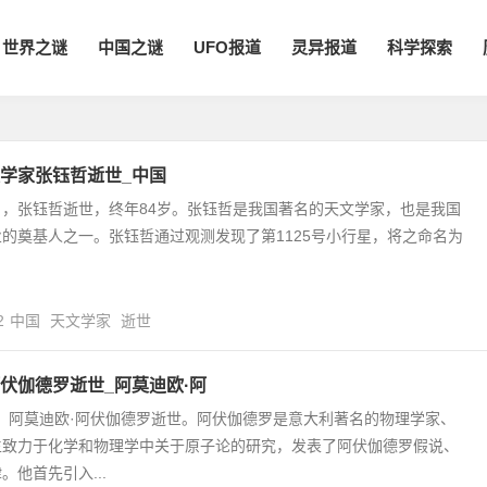
世界之谜
中国之谜
UFO报道
灵异报道
科学探索
学家张钰哲逝世_中国
21日，张钰哲逝世，终年84岁。张钰哲是我国著名的天文学家，也是我国
的奠基人之一。张钰哲通过观测发现了第1125号小行星，将之命名为
2
中国
天文学家
逝世
伏伽德罗逝世_阿莫迪欧·阿
9日，阿莫迪欧·阿伏伽德罗逝世。阿伏伽德罗是意大利著名的物理学家、
生致力于化学和物理学中关于原子论的研究，发表了阿伏伽德罗假说、
。他首先引入...