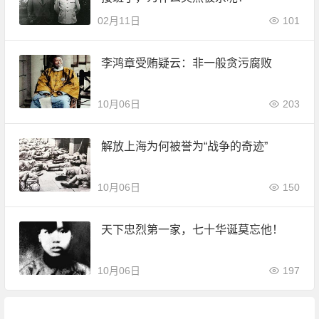
02月11日
101
李鸿章受贿疑云：非一般贪污腐败
10月06日
203
解放上海为何被誉为“战争的奇迹”
10月06日
150
天下忠烈第一家，七十华诞莫忘他！
10月06日
197