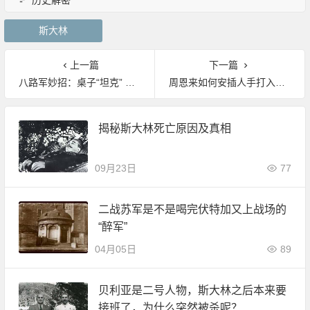
历史解密
斯大林
上一篇
下一篇
八路军妙招：桌子“坦克” 小鸡当“燃烧弹”
周恩来如何安插人手打入蒋介石侍从室？
揭秘斯大林死亡原因及真相
09月23日
77
二战苏军是不是喝完伏特加又上战场的
“醉军”
04月05日
89
贝利亚是二号人物，斯大林之后本来要
接班了，为什么突然被杀呢？