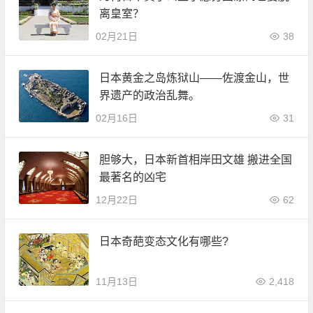
离皇室？
02月21日
38
日本黄金之岛炼狱山——佐渡金山，世
界遗产的政治乱舞。
02月16日
31
胆够大，日本新首相岸田文雄 搬进全国
最著名的凶宅
12月22日
62
日本奇葩变态文化有哪些?
11月13日
2,418